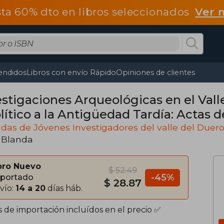
ta 60% dto en libros seleccionados
Ver 
endidos
Libros con envío Rápido
Opiniones de clientes
estigaciones Arqueológicas en el Vall
ítico a la Antigüedad Tardía: Actas de
enes Investigadores del. Del 25 al 27 
das de Jóvenes Investigadores del valle del Duer
 Blanda
n (en Portugués, Español, Inglés)
bro Nuevo
$ 52.49
-45%
portado
$ 28.87
vío:
14 a 20
días háb.
s de importación incluídos en el precio ✅