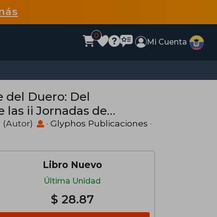
más
0
Mi Cuenta
e del Duero: Del
 las ii Jornadas de
de Octubre de 2012,
o
(Autor)
·
Glyphos Publicaciones
·
Libro Nuevo
Última Unidad
$ 28.87