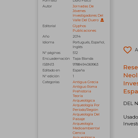
Formato
Libro Físico
Autor
Jornadas De
Jóvenes
Investigadores Del
Valle Del Duero
Editorial
Glyphos
Publicaciones
Año
2014
Idioma
Portugués, Español,
Inglés
A
N° páginas
512
Encuadernación
Tapa Blanda
ISBN13
9788494069963
Rese
Editado en
España
Neol
N° edición
1
Inve
Categorías
Antigua Grecia
Antiguo Roma
Espa
Prehistoria
Teoría
Arqueológica
DEL 
Arqueología Por
Período/región
Arqueología Del
Usad
Paisaje
Invest
Arqueología
Medioambiental
Ciencia
Arqueológica,