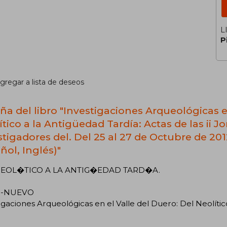
L
P
gregar a lista de deseos
ña del libro "Investigaciones Arqueológicas e
ítico a la Antigüedad Tardía: Actas de las ii 
stigadores del. Del 25 al 27 de Octubre de 20
ñol, Inglés)"
NEOL�TICO A LA ANTIG�EDAD TARD�A.
o-NUEVO
igaciones Arqueológicas en el Valle del Duero: Del Neolític