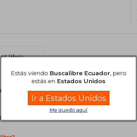
el libro
Estás viendo
Buscalibre Ecuador
, pero
estás en
Estados Unidos
son Originales.
Ir a Estados Unidos
?
Me quedo aquí
pañol, Inglés.