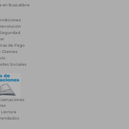
s en Buscalibre
ondiciones
 Devolución
 Seguridad
ar
rmas de Pago
 Clientes
vío
edes Sociales
eclamaciones
res
a Lectura
omendados