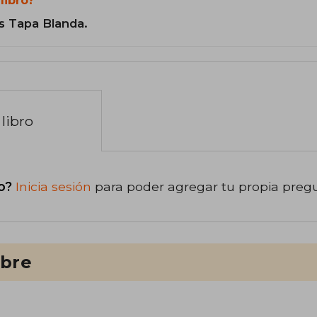
libro?
s Tapa Blanda.
libro
o?
Inicia sesión
para poder agregar tu propia preg
ibre