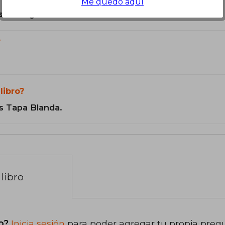
Me quedo aquí
son Originales.
?
libro?
s Tapa Blanda.
libro
o?
Inicia sesión
para poder agregar tu propia preg