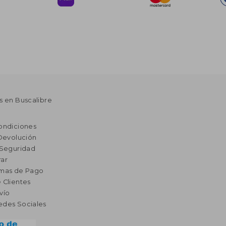
s en Buscalibre
ondiciones
 Devolución
 Seguridad
ar
rmas de Pago
 Clientes
vío
edes Sociales