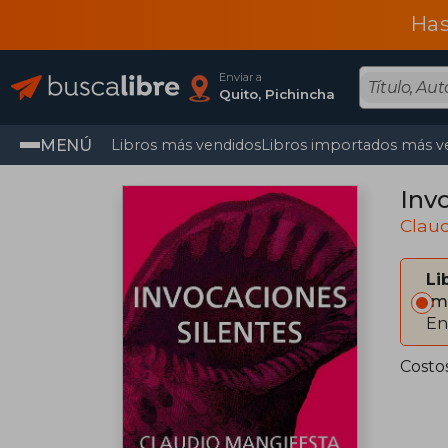
Has
Enviar a
Quito, Pichincha
MENÚ
Libros más vendidos
Libros importados más v
Inv
Claud
Li
Im
En
Costo