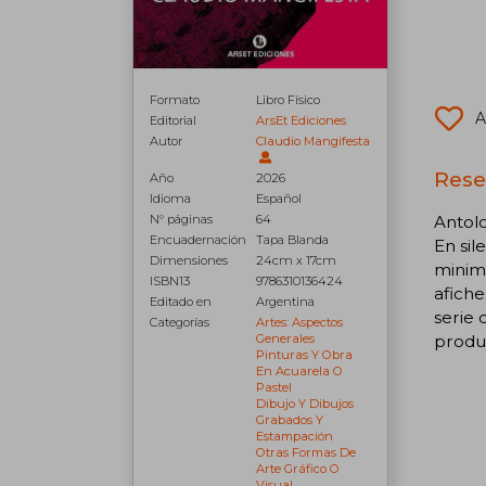
Formato
Libro Físico
A
Editorial
ArsEt Ediciones
Autor
Claudio Mangifesta
Rese
Año
2026
Idioma
Español
Antolo
N° páginas
64
Encuadernación
Tapa Blanda
En sil
Dimensiones
24cm x 17cm
minima
ISBN13
9786310136424
afiche
Editado en
Argentina
serie 
Categorías
Artes: Aspectos
produ
Generales
Pinturas Y Obra
En Acuarela O
Pastel
Dibujo Y Dibujos
Grabados Y
Estampación
Otras Formas De
Arte Gráfico O
Visual