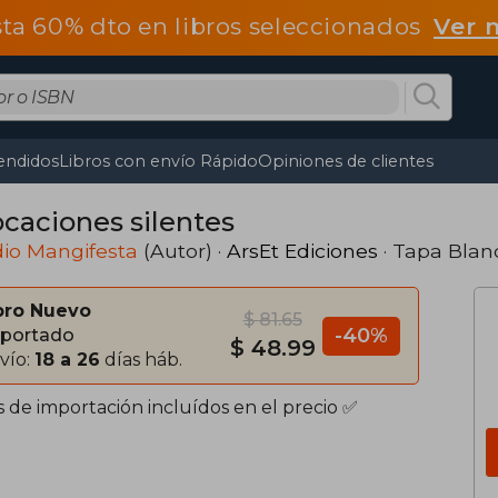
ta 60% dto en libros seleccionados
Ver 
endidos
Libros con envío Rápido
Opiniones de clientes
ocaciones silentes
io Mangifesta
(Autor) ·
ArsEt Ediciones
· Tapa Blan
bro Nuevo
$ 81.65
-40%
portado
$ 48.99
vío:
18 a 26
días háb.
s de importación incluídos en el precio ✅