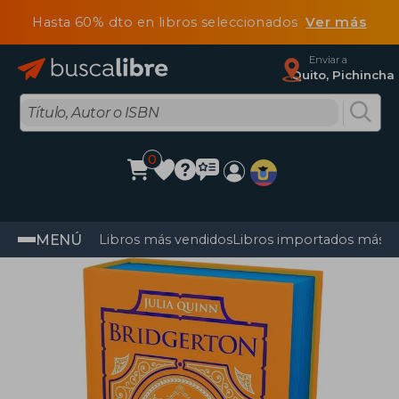
Hasta 60% dto en libros seleccionados
Ver más
Enviar a
Quito, Pichincha
0
MENÚ
Libros más vendidos
Libros importados más v