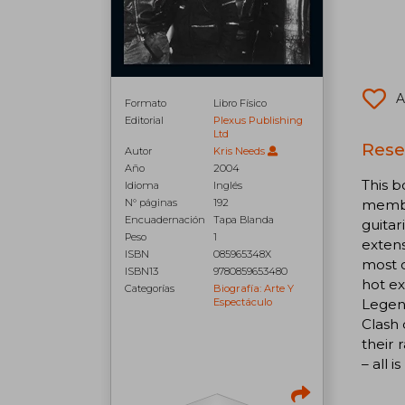
A
Formato
Libro Físico
Editorial
Plexus Publishing
Ltd
Rese
Autor
Kris Needs
Año
2004
This b
Idioma
Inglés
member
N° páginas
192
Encuadernación
Tapa Blanda
guita
Peso
1
extens
ISBN
085965348X
most o
ISBN13
9780859653480
hot ex
Categorías
Biografía: Arte Y
Legend
Espectáculo
Clash 
their 
– all 