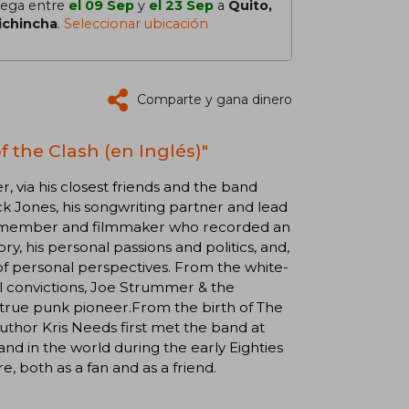
lega entre
el 09 Sep
y
el 23 Sep
a
Quito,
ichincha
.
Seleccionar ubicación
Comparte y gana dinero
 the Clash (en Inglés)"
r, via his closest friends and the band
 Jones, his songwriting partner and lead
ite member and filmmaker who recorded an
ry, his personal passions and politics, and,
of personal perspectives. From the white-
l convictions, Joe Strummer & the
 a true punk pioneer.From the birth of The
uthor Kris Needs first met the band at
band in the world during the early Eighties
, both as a fan and as a friend.