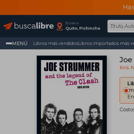
Has
Enviar a
Quito, Pichincha
MENÚ
Libros más vendidos
Libros importados más v
Joe
Kris 
Li
Im
En
Costo