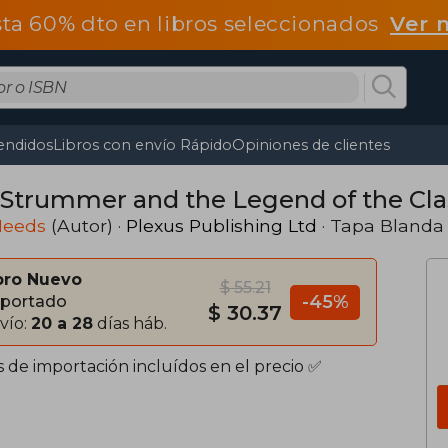
ta 60% dto en libros seleccionados
Ver 
endidos
Libros con envío Rápido
Opiniones de clientes
 Strummer and the Legend of the Clas
Needs
(Autor) ·
Plexus Publishing Ltd
· Tapa Blanda
bro Nuevo
$ 55.21
-45%
portado
$ 30.37
vío:
20 a 28
días háb.
s de importación incluídos en el precio ✅