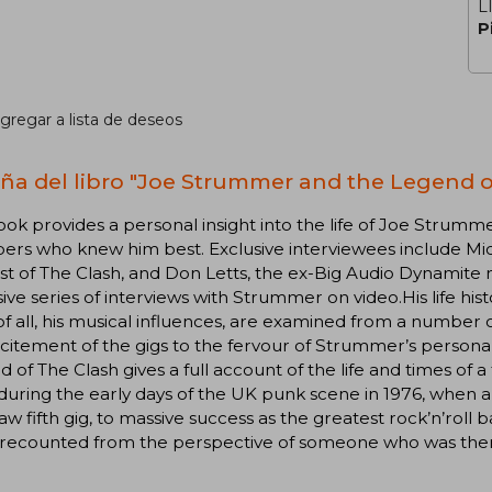
L
P
gregar a lista de deseos
ña del libro "Joe Strummer and the Legend of
ook provides a personal insight into the life of Joe Strumme
s who knew him best. Exclusive interviewees include Mick
rist of The Clash, and Don Letts, the ex-Big Audio Dynam
ive series of interviews with Strummer on video.His life histo
f all, his musical influences, are examined from a number 
citement of the gigs to the fervour of Strummer’s persona
 of The Clash gives a full account of the life and times of
during the early days of the UK punk scene in 1976, when a
raw fifth gig, to massive success as the greatest rock’n’roll 
is recounted from the perspective of someone who was there