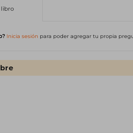
libro
o?
Inicia sesión
para poder agregar tu propia preg
ibre