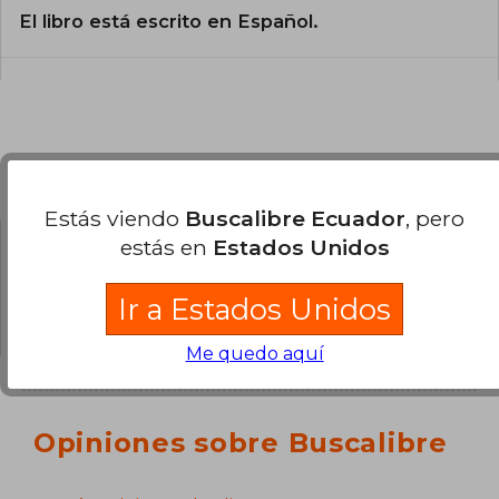
El libro está escrito en Español.
Preguntas y respuestas sobre el libro
Estás viendo
Buscalibre Ecuador
, pero
estás en
Estados Unidos
¿Tienes una pregunta sobre el libro?
Inicia
sesión
para poder agregar tu propia pregunta.
Ir a Estados Unidos
Me quedo aquí
Opiniones sobre Buscalibre