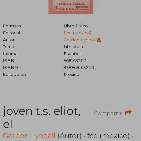
Formato
Libro Físico
Editorial
Fce (mexico)
Autor
Gordon Lyndall
Tema
Literatura
Idioma
Español
ISBN
9681632117
ISBN13
9789681632113
Editado en
México
joven t.s. eliot,
Compartir
el
Gordon Lyndall
(Autor) ·
fce (mexico)
·