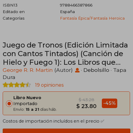
ISBN13
9788466387866
Editado en
España
Categorías
Fantasía Épica/fantasía Heroica
Juego de Tronos (Edición Limitada
con Cantos Tintados) (Canción de
Hielo y Fuego 1): Los Libros que
Inspiraron la Serie Juego de Tronos
George R. R. Martin
(Autor)
·
Debolsillo
· Tapa
Dura
de hbo
19 opiniones
Libro Nuevo
$ 43.28
-45%
Importado
$ 23.80
Envío:
15 a 21
días háb.
Costos de importación incluídos en el precio ✅