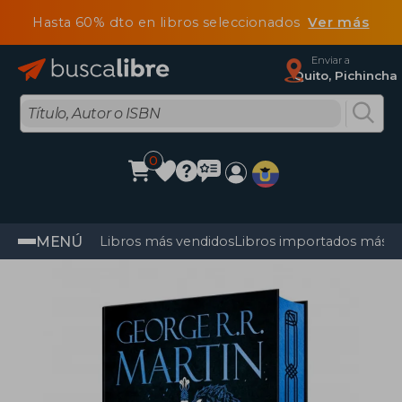
Hasta 60% dto en libros seleccionados
Ver más
Enviar a
Quito, Pichincha
0
MENÚ
Libros más vendidos
Libros importados más v