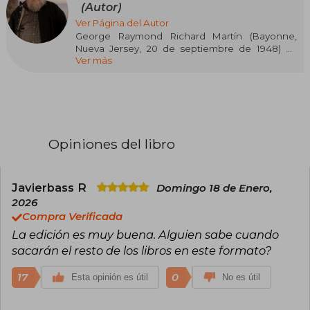
(Autor)
Ver Página del Autor
George Raymond Richard Martín (Bayonne,
Nueva Jersey, 20 de septiembre de 1948) es
Ver más
escritor profesional y guionista de literatura
fantástica, ciencia ficción y terror. desde 1979,
se graduó de periodismo en la Northwestern
University, y vive en Nuevo México. Es el autor
de la afamada serie de fantasía épica Canción
de hielo y fuego, en la que se ha basado la serie
de HBO, Juego de Tronos.
Opiniones del libro
Ha ganado diversos premios literarios, entre
ellos: cuatro premios Hugo, dos Nebula, seis
Locus Awards, el Bram Stoker, el World Fantasy
Javierbass R
Domingo 18 de Enero,
Award, el Dedalus, Balrog y el Daikon.
2026
Compra Verificada
La edición es muy buena. Alguien sabe cuando
sacarán el resto de los libros en este formato?
17
0
Esta opinión es útil
No es útil