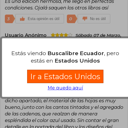
Es una edición hermosa, me llegó en perfectas
condiciones. Ojalá saquen los otros libros así
3
0
Esta opinión es útil
No es útil
Usuario Anónimo
Sábado 07 de Marzo,
2026
Compra Verificada
Estás viendo
Buscalibre Ecuador
, pero
El libro, en general, llegó en condiciones obtimas
estás en
Estados Unidos
para mis expectativas; sin embargo, el servicio de
paquetería deja mucho que desear al no proteger
debidamente la obra. En mi caso, presenta
Ir a Estados Unidos
pequeñas bolladuras en las esquinas de la tapa y
unas rayas blancas presentes en toda la conexión
Me quedo aquí
del lomo con la cubierta del libro. Dejando de lado
dicho apartado, el material de las hojas es muy
bueno, junto con los cantos tintados y el agregado
de las cadenas, que realzan de manera
espléndida el color azul usado. Sin contar el gran
detalle en la portada del libro y los diseños del