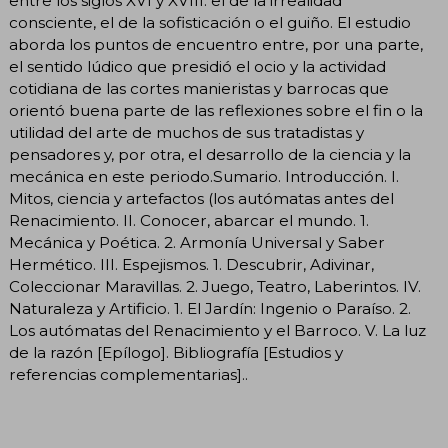
entre los siglos XVI y XVIII: el de la irrealidad
consciente, el de la sofisticación o el guiño. El estudio
aborda los puntos de encuentro entre, por una parte,
el sentido lúdico que presidió el ocio y la actividad
cotidiana de las cortes manieristas y barrocas que
orientó buena parte de las reflexiones sobre el fin o la
utilidad del arte de muchos de sus tratadistas y
pensadores y, por otra, el desarrollo de la ciencia y la
mecánica en este periodo.Sumario. Introducción. I.
Mitos, ciencia y artefactos (los autómatas antes del
Renacimiento. II. Conocer, abarcar el mundo. 1.
Mecánica y Poética. 2. Armonía Universal y Saber
Hermético. III. Espejismos. 1. Descubrir, Adivinar,
Coleccionar Maravillas. 2. Juego, Teatro, Laberintos. IV.
Naturaleza y Artificio. 1. El Jardín: Ingenio o Paraíso. 2.
Los autómatas del Renacimiento y el Barroco. V. La luz
de la razón [Epílogo]. Bibliografía [Estudios y
referencias complementarias]..