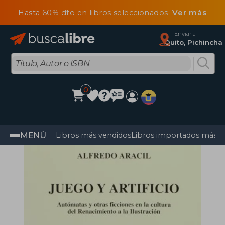
Hasta 60% dto en libros seleccionados
Ver más
Enviar a
Quito, Pichincha
0
MENÚ
Libros más vendidos
Libros importados más v