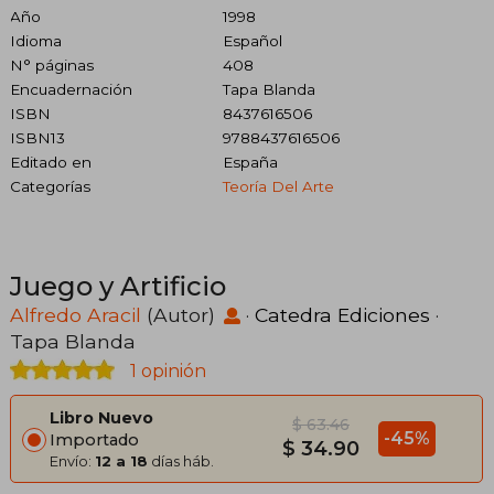
Año
1998
Idioma
Español
N° páginas
408
Encuadernación
Tapa Blanda
ISBN
8437616506
ISBN13
9788437616506
Editado en
España
Categorías
Teoría Del Arte
Juego y Artificio
Alfredo Aracil
(Autor)
·
Catedra Ediciones
·
Tapa Blanda
1 opinión
Libro Nuevo
$ 63.46
-45%
Importado
$ 34.90
Envío:
12 a 18
días háb.