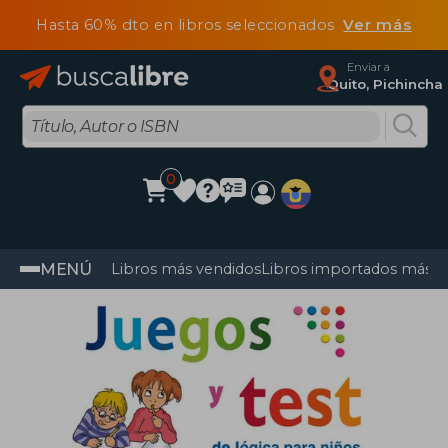
Hasta 60% dto en libros seleccionados
Ver más
Enviar a
Quito, Pichincha
0
MENÚ
Libros más vendidos
Libros importados más v