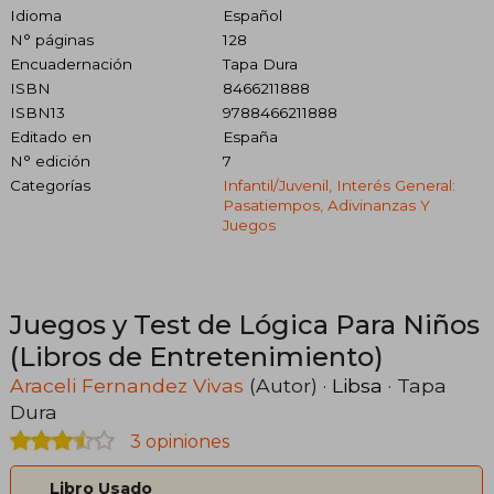
Idioma
Español
N° páginas
128
Encuadernación
Tapa Dura
ISBN
8466211888
ISBN13
9788466211888
Editado en
España
N° edición
7
Categorías
Infantil/juvenil, Interés General:
Pasatiempos, Adivinanzas Y
Juegos
Juegos y Test de Lógica Para Niños
(Libros de Entretenimiento)
Araceli Fernandez Vivas
(Autor) ·
Libsa
· Tapa
Dura
3 opiniones
Libro Usado