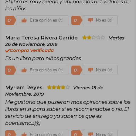
El libro es muy bueno y útil para las actividades de
los niños
0
0
Esta opinión es útil
No es útil
Maria Teresa Rivera Garrido
Martes
26 de Noviembre, 2019
Compra Verificada
Es un libro para niños grandes
0
0
Esta opinión es útil
No es útil
Myriam Reyes
Viernes 15 de
Noviembre, 2019
Me gustaria que pusieran mas opiniones sobre los
libros en si ,para saber si es recomendable o no. El
servicio de entrega ya sabemos que es
buenisimo..:):):)
0
0
Esta opinión es útil
No es útil