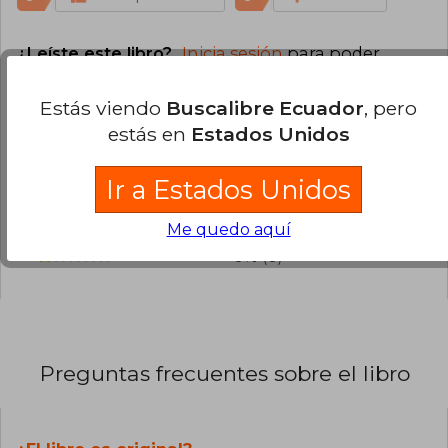
¿Leíste este libro?
Inicia sesión
para poder
agregar tu propia evaluación
.
Estás viendo
Buscalibre Ecuador
, pero
33% (1)
estás en
Estados Unidos
33% (1)
Ir a Estados Unidos
0% (0)
33% (1)
Me quedo aquí
0% (0)
Preguntas frecuentes sobre el libro