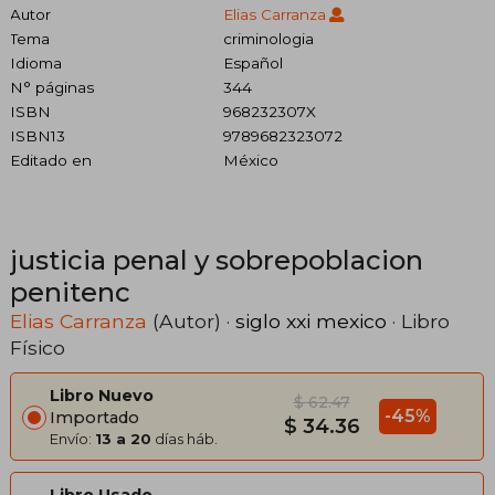
Autor
Elias Carranza
Tema
criminologia
Idioma
Español
N° páginas
344
ISBN
968232307X
ISBN13
9789682323072
Editado en
México
justicia penal y sobrepoblacion
penitenc
Elias Carranza
(Autor) ·
siglo xxi mexico
· Libro
Físico
Libro Nuevo
$ 62.47
-45%
Importado
$ 34.36
Envío:
13 a 20
días háb.
Libro Usado