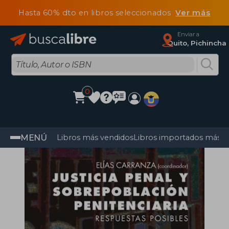
Hasta 60% dto en libros seleccionados
Ver más
Enviar a
Quito, Pichincha
0
MENÚ
Libros más vendidos
Libros importados más v