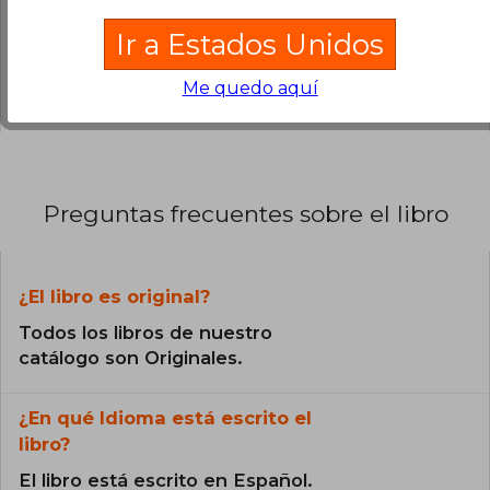
0% (0)
Ir a Estados Unidos
0% (0)
0% (0)
Me quedo aquí
Preguntas frecuentes sobre el libro
¿El libro es original?
Todos los libros de nuestro
catálogo son Originales.
¿En qué Idioma está escrito el
libro?
El libro está escrito en Español.