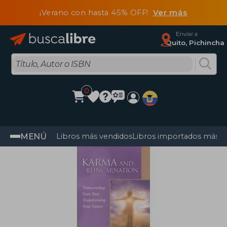
¡Verano con hasta 45% OFF!
Ver más
Enviar a
Quito, Pichincha
0
MENÚ
Libros más vendidos
Libros importados más v