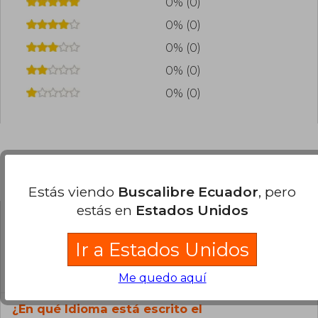
0% (0)
0% (0)
0% (0)
0% (0)
0% (0)
Preguntas frecuentes sobre el libro
Estás viendo
Buscalibre Ecuador
, pero
estás en
Estados Unidos
¿El libro es original?
Ir a Estados Unidos
Todos los libros de nuestro
catálogo son Originales.
Me quedo aquí
¿En qué Idioma está escrito el