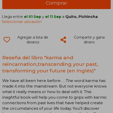
Comprar
Llega entre
el 01 Sep
y
el 11 Sep
a
Quito, Pichincha
.
Seleccionar ubicación
Agregar a lista de
Comparte y gana
deseos
dinero
Reseña del libro "karma and
reincarnation,transcending your past,
transforming your future (en Inglés)"
We have all been here before . . .The word karma has
made it into the mainstream. But not everyone knows
what it really means or how to deal with it. This
insightful book will help you come to grips with karmic
connections from past lives that have helped create
the circumstances of your life today. You'll discover