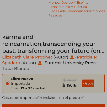
Mente, Cuerpo Y Espíritu:
Pensamiento Y Práctica
El Más Allá, Reencarnación Y Vidas
Pasadas
karma and
reincarnation,transcending your
past, transforming your future (en
Inglés)
Elizabeth Clare Prophet
(Autor)
·
Patricia R.
Spadaro
(Autor)
·
Summit University Press
·
Tapa Blanda
Libro Nuevo
$ 34.83
-45%
Importado
$ 19.16
Envío:
17 a 23
días háb.
Costos de importación incluídos en el precio ✅