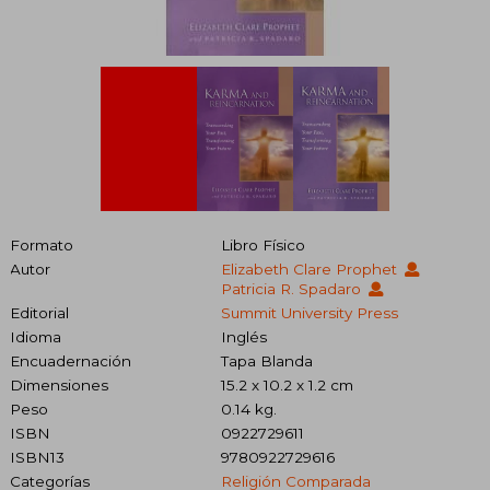
Formato
Libro Físico
Autor
Elizabeth Clare Prophet
Patricia R. Spadaro
Editorial
Summit University Press
Idioma
Inglés
Encuadernación
Tapa Blanda
Dimensiones
15.2 x 10.2 x 1.2 cm
Peso
0.14 kg.
ISBN
0922729611
ISBN13
9780922729616
Categorías
Religión Comparada