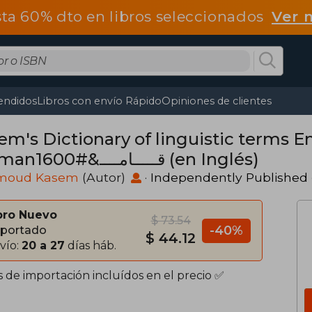
ta 60% dto en libros seleccionados
Ver 
endidos
Libros con envío Rápido
Opiniones de clientes
em's Dictionary of linguistic terms E
Germanقـــــامــــ&#1600 (en Inglés)
moud Kasem
(Autor)
·
Independently Published
bro Nuevo
$ 73.54
-40%
portado
$ 44.12
vío:
20 a 27
días háb.
s de importación incluídos en el precio ✅