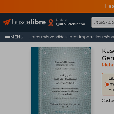
Has
Enviar a
Quito, Pichincha
MENÚ
Libros más vendidos
Libros importados más v
Kas
Mah
Li
Im
En
Costo