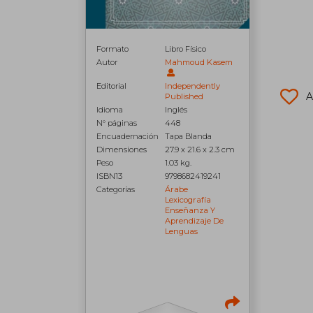
Formato
Libro Físico
Autor
Mahmoud Kasem
Editorial
Independently
A
Published
Idioma
Inglés
N° páginas
448
Encuadernación
Tapa Blanda
Dimensiones
27.9 x 21.6 x 2.3 cm
Peso
1.03 kg.
ISBN13
9798682419241
Categorías
Árabe
Lexicografía
Enseñanza Y
Aprendizaje De
Lenguas