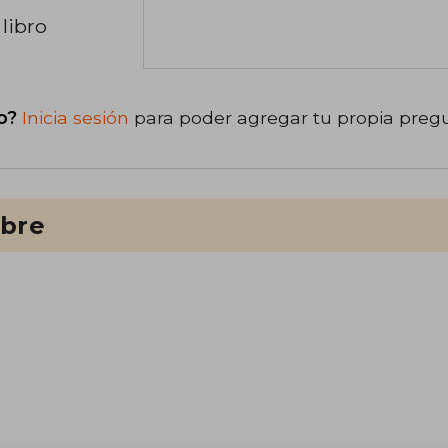
libro
o?
Inicia sesión
para poder agregar tu propia preg
ibre