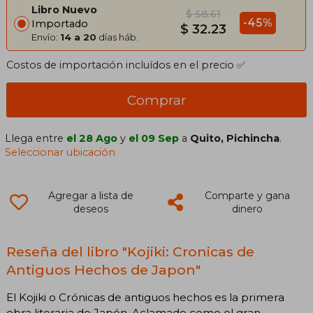
Libro Nuevo
$ 58.61
-45%
Importado
$ 32.23
Envío:
14 a 20
días háb.
Costos de importación incluídos en el precio ✅
Comprar
Llega entre
el 28 Ago
y
el 09 Sep
a
Quito, Pichincha
.
Seleccionar ubicación
Agregar a lista de
Comparte y gana
deseos
dinero
Reseña del libro "Kojiki: Cronicas de
Antiguos Hechos de Japon"
El Kojiki o Crónicas de antiguos hechos es la primera
obra literaria de Japón. Aclamado como el gran