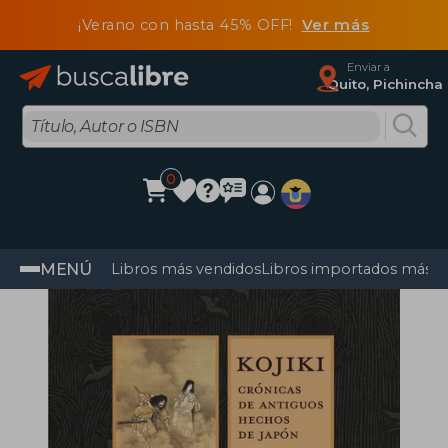
¡Verano con hasta 45% OFF!
Ver más
Enviar a
Quito, Pichincha
0
MENÚ
Libros más vendidos
Libros importados más v