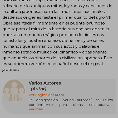
relicario de los antiguos mitos, leyendas y canciones de
la cultura japonesa, narra las tradiciones nacionales
desde sus orígenes hasta el primer cuarto del siglo VII.
Obra asentada firmemente en el puente brumoso
que separa el mito de la historia, sus páginas abren la
puerta a un mundo mágico poblado de dioses (los
celestiales y los «terrenales»), de héroes y de seres
humanos que animan con sus actos y palabras el
inmenso retablo multicolor, dinámico y apasionante
que anuncia los albores de la civilización japonesa. Ésta
es su primera versión en español desde el original
japonés.
Varios Autores
(Autor)
Ver Página del Autor
La designación “Varios autores” se utiliza
comúnmente para obras colaborativas,
Ver más
antologías o proyectos editoriales en los que
participan múltiples escritores sin que se