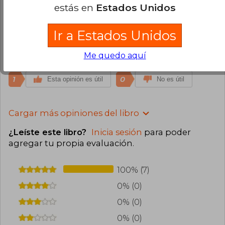
estás en
Estados Unidos
1
0
Esta opinión es útil
No es útil
Ir a Estados Unidos
John Bustos
Lunes 24 de Junio, 2024
Compra Verificada
Me quedo aquí
Excelente.
1
0
Esta opinión es útil
No es útil
Cargar más opiniones del libro
¿Leíste este libro?
Inicia sesión
para poder
agregar tu propia evaluación
.
100% (7)
0% (0)
0% (0)
0% (0)