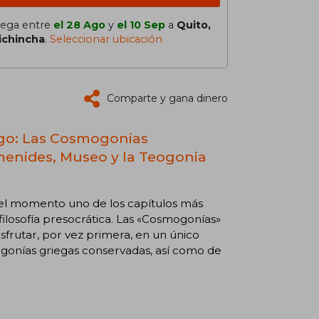
lega entre
el 28 Ago
y
el 10 Sep
a
Quito,
ichincha
.
Seleccionar ubicación
Comparte y gana dinero
ego: Las Cosmogonias
imenides, Museo y la Teogonia
a el momento uno de los capítulos más
filosofía presocrática. Las «Cosmogonías»
isfrutar, por vez primera, en un único
ogonías griegas conservadas, así como de