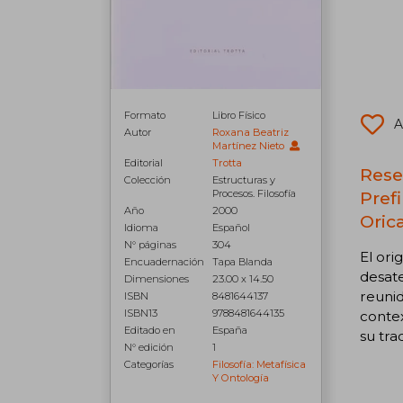
Formato
Libro Físico
A
Autor
Roxana Beatriz
Martínez Nieto
Editorial
Trotta
Rese
Colección
Estructuras y
Procesos. Filosofía
Pref
Año
2000
Oric
Idioma
Español
N° páginas
304
El ori
Encuadernación
Tapa Blanda
desate
Dimensiones
23.00 x 14.50
reunid
ISBN
8481644137
ISBN13
9788481644135
contex
Editado en
España
su tra
N° edición
1
Categorías
Filosofía: Metafísica
Y Ontología