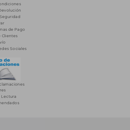
ondiciones
 Devolución
 Seguridad
ar
rmas de Pago
 Clientes
vío
edes Sociales
eclamaciones
res
a Lectura
omendados