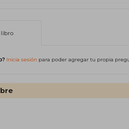
libro
o?
Inicia sesión
para poder agregar tu propia preg
ibre