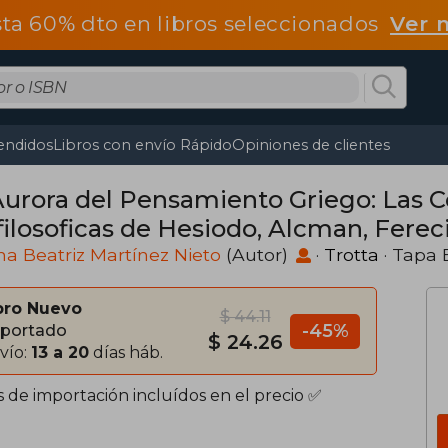
ta 60% dto en libros seleccionados
Ver 
endidos
Libros con envío Rápido
Opiniones de clientes
Aurora del Pensamiento Griego: Las
filosoficas de Hesiodo, Alcman, Ferec
eo y la Teogonia Orica Antigua
a Beatriz Martínez Nieto
(Autor)
·
Trotta
· Tapa 
bro Nuevo
$ 44.11
-45%
portado
$ 24.26
vío:
13 a 20
días háb.
s de importación incluídos en el precio ✅