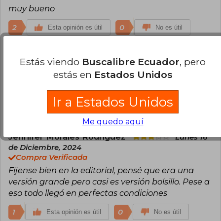
muy bueno
2
0
Esta opinión es útil
No es útil
Raquel Sánchez San Martín
Miércoles
Estás viendo
Buscalibre Ecuador
, pero
08 de Marzo, 2023
estás en
Estados Unidos
Compra Verificada
Muy bueno lo recomiendo
Ir a Estados Unidos
1
0
Esta opinión es útil
No es útil
Me quedo aquí
Jennifer Morales Rodríguez
Lunes 16
de Diciembre, 2024
Compra Verificada
Fijense bien en la editorial, pensé que era una
versión grande pero casi es versión bolsillo. Pese a
eso todo llegó en perfectas condiciones
1
0
Esta opinión es útil
No es útil