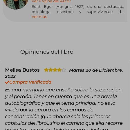
Ver Página del Autor
Edith Eger (Hungría, 1927) es una destacada
psicóloga, escritora y superviviente del
Ver más
Holocausto. En 1944, siendo una adolescente,
fue enviada al campo de concentración de
Auschwitz, donde soportó los horrores del
genocidio nazi. Tras sobrevivir, huyó a
Checoslovaquia y más tarde emigró a los
Estados Unidos, donde se doctoró en
Psicología y trabajó bajo la guía de Viktor Frankl,
Opiniones del libro
autor de "El hombre en busca de sentido".
Actualmente, es profesora en la Universidad de
California y dirige una clínica en La Jolla,
California.
Melisa Bustos
Martes 20 de Diciembre,
2022
Su obra literaria incluye los libros "La bailarina de
Compra Verificada
Auschwitz" (2018), un testimonio desgarrador y
Es una memoria que enseña sobre la superación
esperanzador sobre su experiencia en los
campos de concentración, y "En Auschwitz no
y el perdón. Tener en cuenta que es una novela
había Prozac" (2020), donde combina su
autobiográfica y que el tema principal no es lo
experiencia personal con estrategias
vivido por la autora en los campos de
terapéuticas para sanar el trauma. Ha sido
concentración (que abarca solo los primeros
protagonista de documentales y fue elegida
para dar el discurso de homenaje a Viktor Frankl
capítulos del libro), sino el camino que ella recorre
en su noventa aniversario, durante la
hacia la superación. Vale la pena su lectura