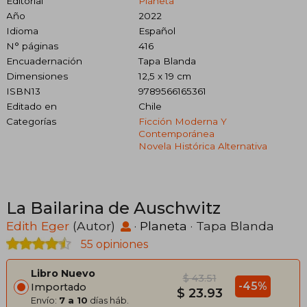
Editorial
Planeta
Año
2022
Idioma
Español
N° páginas
416
Encuadernación
Tapa Blanda
Dimensiones
12,5 x 19 cm
ISBN13
9789566165361
Editado en
Chile
Categorías
Ficción Moderna Y
Contemporánea
Novela Histórica Alternativa
La Bailarina de Auschwitz
Edith Eger
(Autor)
·
Planeta
· Tapa Blanda
55 opiniones
Libro Nuevo
$ 43.51
-45%
Importado
$ 23.93
Envío:
7 a 10
días háb.