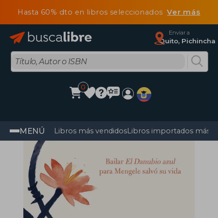
Hasta 60% dto en libros seleccionados
Ver más
Enviar a
Quito, Pichincha
0
MENÚ
Libros más vendidos
Libros importados más v