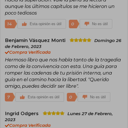
Conferencia Internacional de Logoterapia.
aunque los últimos capítulos se me hicieron un
poco tediosos
14
0
Esta opinión es útil
No es útil
Benjamín Vásquez Monti
Domingo 26
de Febrero, 2023
Compra Verificada
Hermoso libro que nos habla tanto de la tragedia
como de la convivencia con esta. Una guía para
romper las cadenas de tu prisión interna, una
guía en el camino hacia la libertad. "Querido
amigo, puedes decidir ser libre".
7
0
Esta opinión es útil
No es útil
Ingrid Odgers
Lunes 27 de Febrero,
2023
Compra Verificada