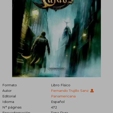
Formato
Libro Físico
Autor
Fernando Trujillo Sanz
Editorial
Panamericana
Idioma
Español
N° páginas
472
Encuadernación
Tapa Dura