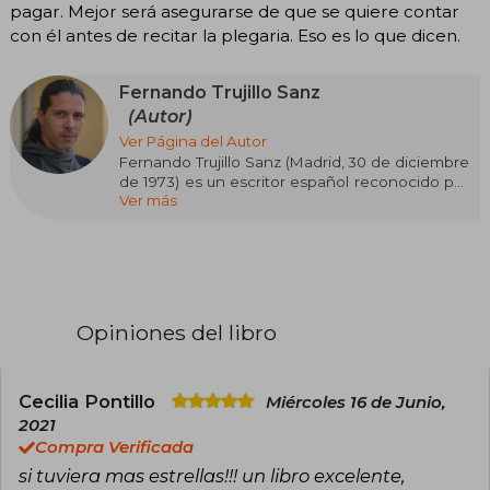
pagar. Mejor será asegurarse de que se quiere contar
con él antes de recitar la plegaria. Eso es lo que dicen.
Fernando Trujillo Sanz
(Autor)
Ver Página del Autor
Fernando Trujillo Sanz (Madrid, 30 de diciembre
de 1973) es un escritor español reconocido por
Ver más
sus obras de ciencia ficción, literatura fantástica,
suspense y misterio. Inició su carrera literaria en
2010, publicando en formato digital durante la
era de la Generación Kindle. Tras su éxito en la
plataforma Amazon, publicó posteriormente El
secreto de Tedd y Todd, La Biblia de los Caídos.
También ha colaborado con César García
Opiniones del libro
Muñoz en las sagas La prisión de Black Rock y
La guerra de los cielos.
Cecilia Pontillo
Miércoles 16 de Junio,
2021
Compra Verificada
si tuviera mas estrellas!!! un libro excelente,