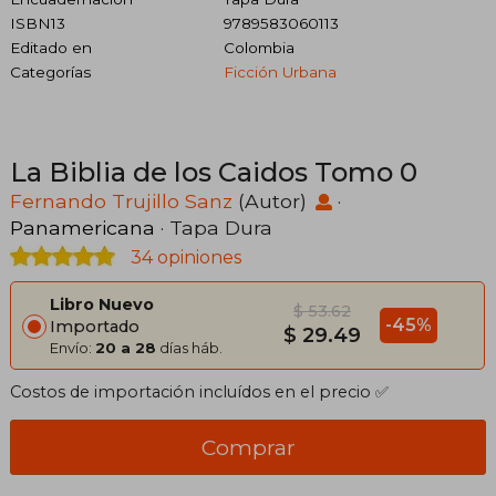
ISBN13
9789583060113
Editado en
Colombia
Categorías
Ficción Urbana
La Biblia de los Caidos Tomo 0
Fernando Trujillo Sanz
(Autor)
·
Panamericana
· Tapa Dura
34 opiniones
Libro Nuevo
$ 53.62
-45%
Importado
$ 29.49
Envío:
20 a 28
días háb.
Costos de importación incluídos en el precio ✅
Comprar