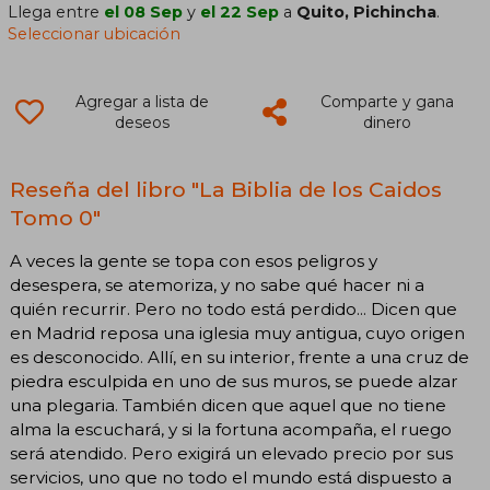
Llega entre
el 08 Sep
y
el 22 Sep
a
Quito, Pichincha
.
Seleccionar ubicación
Agregar a lista de
Comparte y gana
deseos
dinero
Reseña del libro "La Biblia de los Caidos
Tomo 0"
A veces la gente se topa con esos peligros y
desespera, se atemoriza, y no sabe qué hacer ni a
quién recurrir. Pero no todo está perdido... Dicen que
en Madrid reposa una iglesia muy antigua, cuyo origen
es desconocido. Allí, en su interior, frente a una cruz de
piedra esculpida en uno de sus muros, se puede alzar
una plegaria. También dicen que aquel que no tiene
alma la escuchará, y si la fortuna acompaña, el ruego
será atendido. Pero exigirá un elevado precio por sus
servicios, uno que no todo el mundo está dispuesto a