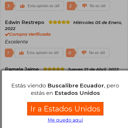
3
2
Esta opinión es útil
No es útil
Edwin Restrepo
Miércoles 05 de Enero,
2022
Compra Verificada
Excelente
1
0
Esta opinión es útil
No es útil
Pamela Jaime
Jueves 21 de Abril, 2022
Compra Verificada
es un libro muy hermoso
Estás viendo
Buscalibre Ecuador
, pero
estás en
Estados Unidos
1
0
Esta opinión es útil
No es útil
Ir a Estados Unidos
Cargar más opiniones del libro
Me quedo aquí
¿Leíste este libro?
Inicia sesión
para poder