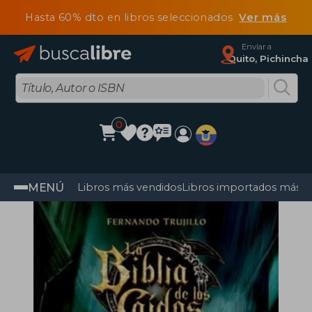
Hasta 60% dto en libros seleccionados
Ver más
Enviar a
Quito, Pichincha
0
MENÚ
Libros más vendidos
Libros importados más v