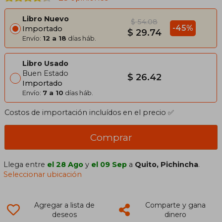
Libro Nuevo
$ 54.08
-45%
Importado
$ 29.74
Envío:
12 a 18
días háb.
Libro Usado
Buen Estado
$ 26.42
Importado
Envío:
7 a 10
días háb.
Costos de importación incluídos en el precio ✅
Comprar
Llega entre
el 28 Ago
y
el 09 Sep
a
Quito, Pichincha
.
Seleccionar ubicación
Agregar a lista de
Comparte y gana
deseos
dinero