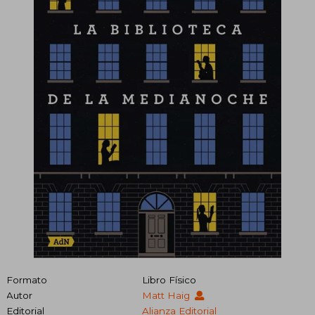
Formato
Libro Físico
Autor
Matt Haig
Editorial
Alianza Editorial