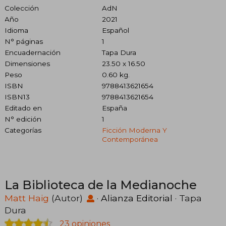
Colección
AdN
Año
2021
Idioma
Español
N° páginas
1
Encuadernación
Tapa Dura
Dimensiones
23.50 x 16.50
Peso
0.60 kg.
ISBN
9788413621654
ISBN13
9788413621654
Editado en
España
N° edición
1
Categorías
Ficción Moderna Y
Contemporánea
La Biblioteca de la Medianoche
Matt Haig
(Autor)
·
Alianza Editorial
· Tapa
Dura
23 opiniones