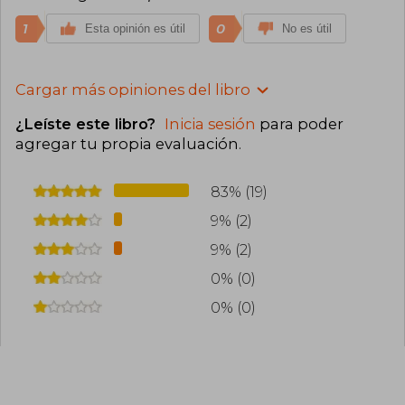
1
0
Esta opinión es útil
No es útil
Cargar más opiniones del libro
¿Leíste este libro?
Inicia sesión
para poder
agregar tu propia evaluación
.
83% (19)
9% (2)
9% (2)
0% (0)
0% (0)