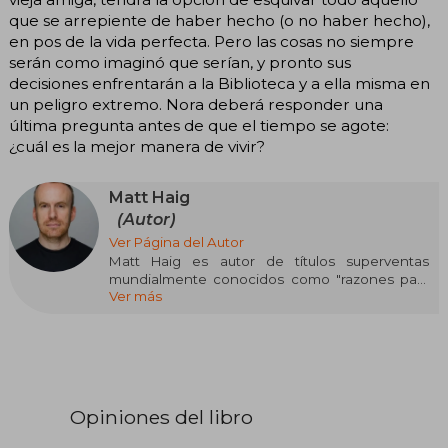
que se arrepiente de haber hecho (o no haber hecho),
en pos de la vida perfecta. Pero las cosas no siempre
serán como imaginó que serían, y pronto sus
decisiones enfrentarán a la Biblioteca y a ella misma en
un peligro extremo. Nora deberá responder una
última pregunta antes de que el tiempo se agote:
¿cuál es la mejor manera de vivir?
Matt Haig
(Autor)
Ver Página del Autor
Matt Haig es autor de títulos superventas
mundialmente conocidos como "razones para
Ver más
seguir viviendo" o "apuntes sobre un planeta
estresado". También es el autor detrás de
novelas aclamadas como "como detener el
tiempo", "los humanos" y los "los Radley".
Haig también es conocido por ser el autor de
libros infantiles de éxito. Ha vendido más de 2
Opiniones del libro
millones de ejemplares solo en Gran Bretaña y
han sido traducidos a más de cuarenta idiomas.