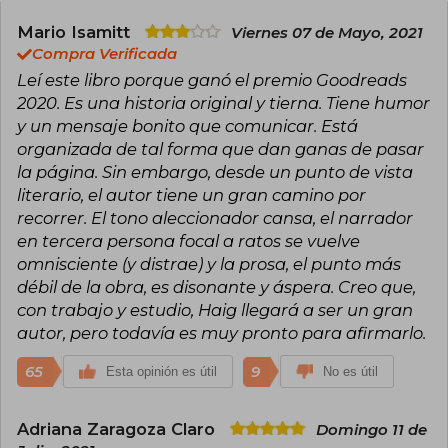
Uno de sus grandes logros es la adaptación a la
gran pantalla de su obra infantil más importante,
Mario Isamitt
Viernes 07 de Mayo, 2021
"el chico que salvó la navidad".
Compra Verificada
Leí este libro porque ganó el premio Goodreads
2020. Es una historia original y tierna. Tiene humor
y un mensaje bonito que comunicar. Está
organizada de tal forma que dan ganas de pasar
la página. Sin embargo, desde un punto de vista
literario, el autor tiene un gran camino por
recorrer. El tono aleccionador cansa, el narrador
en tercera persona focal a ratos se vuelve
omnisciente (y distrae) y la prosa, el punto más
débil de la obra, es disonante y áspera. Creo que,
con trabajo y estudio, Haig llegará a ser un gran
autor, pero todavía es muy pronto para afirmarlo.
65
9
Esta opinión es útil
No es útil
Adriana Zaragoza Claro
Domingo 11 de