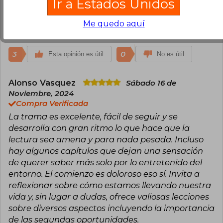
Constanza Ferrer
Ir a Estados Unidos
Miércoles 16 de
Junio, 2021
Compra Verificada
Me quedo aquí
muy buena calidad el libro y llego muy rapido
3
0
Esta opinión es útil
No es útil
Alonso Vasquez
Sábado 16 de
Noviembre, 2024
Compra Verificada
La trama es excelente, fácil de seguir y se
desarrolla con gran ritmo lo que hace que la
lectura sea amena y para nada pesada. Incluso
hay algunos capítulos que dejan una sensación
de querer saber más solo por lo entretenido del
entorno. El comienzo es doloroso eso sí. Invita a
reflexionar sobre cómo estamos llevando nuestra
vida y, sin lugar a dudas, ofrece valiosas lecciones
sobre diversos aspectos incluyendo la importancia
de las segundas oportunidades.