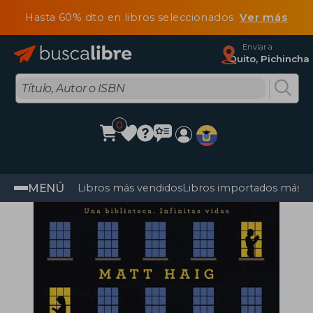
Hasta 60% dto en libros seleccionados
Ver más
Enviar a
Quito, Pichincha
0
MENÚ
Libros más vendidos
Libros importados más v