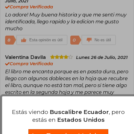
Julio, 2021
Compra Verificada
Lo adore! Muy buena historia y que me senti muy
identificada, llego rapido y la edicion me gusto
mucho
8
0
Esta opinión es útil
No es útil
Valentina Davila
Lunes 26 de Julio, 2021
Compra Verificada
El libro me encanta porque es en pasta dura, pero
llego con algunos dobleces en la hoja que recubre
el libro, aunque no está tan mal, pero si tiene algo
escrito en la segunda hoja y me parece muy
extraño porque supuestamente es nuevo, a pesar
de que se ve nuevo me sorprendió ver eso
Estás viendo
Buscalibre Ecuador
, pero
10
2
Esta opinión es útil
No es útil
estás en
Estados Unidos