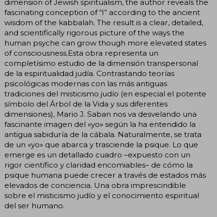
dimension of Jewish spiritualism, the author reveals the
fascinating conception of “I” according to the ancient
wisdom of the kabbalah. The result is a clear, detailed,
and scientifically rigorous picture of the ways the
human psyche can grow though more elevated states
of consciousness.Esta obra representa un
completísimo estudio de la dimensión transpersonal
de la espiritualidad judía. Contrastando teorías
psicológicas modernas con las más antiguas
tradiciones del misticismo judío (en especial el potente
símbolo del Árbol de la Vida y sus diferentes
dimensiones), Mario J. Saban nos va desvelando una
fascinante imagen del «yo» según la ha entendido la
antigua sabiduría de la cábala. Naturalmente, se trata
de un «yo» que abarca y trasciende la psique. Lo que
emerge es un detallado cuadro –expuesto con un
rigor científico y claridad encomiables– de cómo la
psique humana puede crecer a través de estados más
elevados de conciencia. Una obra imprescindible
sobre el misticismo judío y el conocimiento espiritual
del ser humano.