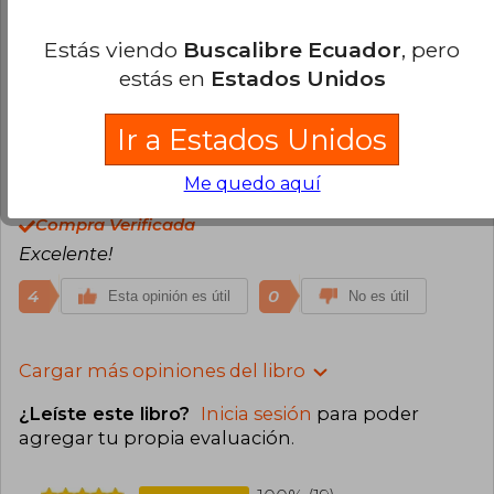
Noviembre, 2020
Compra Verificada
Estás viendo
Buscalibre Ecuador
, pero
Increíble.
estás en
Estados Unidos
5
0
Esta opinión es útil
No es útil
Ir a Estados Unidos
John Alexander Carrillo
Viernes 10 de
Me quedo aquí
Abril, 2020
Compra Verificada
Excelente!
4
0
Esta opinión es útil
No es útil
Cargar más opiniones del libro
¿Leíste este libro?
Inicia sesión
para poder
agregar tu propia evaluación
.