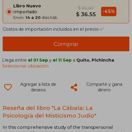
Libro Nuevo
$ 66.46
-45%
Importado
$ 36.55
Envío:
14 a 20
días háb.
Costos de importación incluídos en el precio ✅
Comprar
Llega entre
el 01 Sep
y
el 11 Sep
a
Quito, Pichincha
.
Seleccionar ubicación
Agregar a lista de
Comparte y gana
deseos
dinero
Reseña del libro "La Cábala: La
Psicología del Misticismo Judío"
In this comprehensive study of the transpersonal