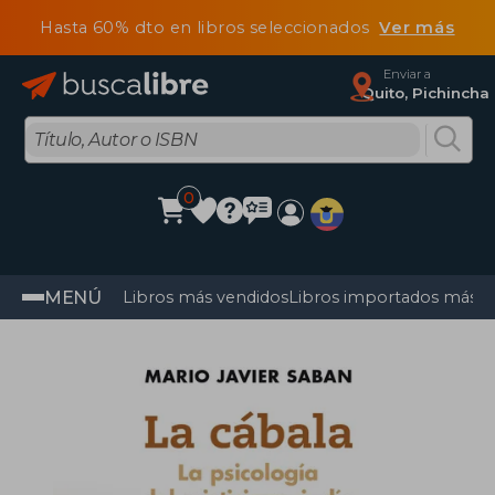
Hasta 60% dto en libros seleccionados
Ver más
Enviar a
Quito, Pichincha
0
MENÚ
Libros más vendidos
Libros importados más v