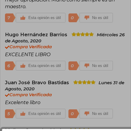
Es autor de obras como "El judaísmo de Jesús"
maestro.
(2008), "La Cábala: La Psicología del Misticismo
Judío" (2016) y "Keter, El Éxtasis de la Eternidad: El
Poder de la Emuná Desde La Cábala" (2023), en
7
0
Esta opinión es útil
No es útil
las que conecta la sabiduría ancestral con los
desafíos contemporáneos. Su trabajo es una
invitación a integrar la espiritualidad y el
Hugo Hernández Barrios
Miércoles 26
conocimiento místico en la vida cotidiana,
de Agosto, 2020
posicionándose como una referencia
Compra Verificada
internacional en el estudio de la Cábala y su
impacto transformador.
EXCELENTE LIBRO
6
0
Esta opinión es útil
No es útil
Juan José Bravo Bastidas
Lunes 31 de
Agosto, 2020
Compra Verificada
Excelente libro
5
0
Esta opinión es útil
No es útil
Melissa Camacho Marin
Jueves 19 de