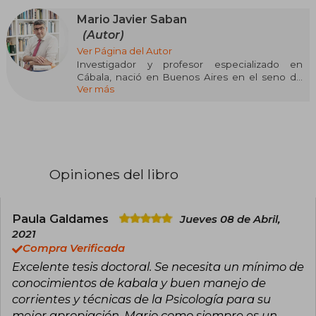
Mario Javier Saban
(Autor)
Ver Página del Autor
Investigador y profesor especializado en
Cábala, nació en Buenos Aires en el seno de
Ver más
una familia sefardí, descendiente de los judíos
expulsados de España en 1492. Aunque
inicialmente se licenció en Derecho, su
verdadera vocación ha sido siempre la
investigación académica. Posee un destacado
recorrido académico con doctorados en
Filosofía, Antropología, Psicología, Historia,
Opiniones del libro
Teología y Matemática Aplicada.
Durante más de tres décadas, ha profundizado
en el estudio de la historia y el pensamiento
Paula Galdames
Jueves 08 de Abril,
judío, y desde hace 15 años ha enfocado su
2021
trabajo en la Cábala, la espiritualidad mística del
Compra Verificada
judaísmo. Su especialidad radica en la aplicación
Excelente tesis doctoral. Se necesita un mínimo de
práctica de la Cábala, explorando su influencia
en la psicología, el desarrollo personal y la
conocimientos de kabala y buen manejo de
espiritualidad del ser humano.
corrientes y técnicas de la Psicología para su
mejor apropiación. Mario como siempre es un