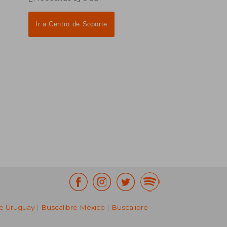
Ir a Centro de Soporte
re Uruguay
|
Buscalibre México
|
Buscalibre