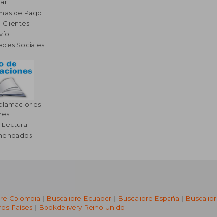
ar
rmas de Pago
 Clientes
vío
edes Sociales
eclamaciones
res
a Lectura
omendados
bre Colombia
|
Buscalibre Ecuador
|
Buscalibre España
|
Buscalib
ros Países
|
Bookdelivery Reino Unido