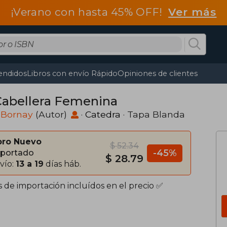
¡Verano con hasta 45% OFF!
Ver más
endidos
Libros con envío Rápido
Opiniones de clientes
Cabellera Femenina
 Bornay
(Autor)
·
Catedra
· Tapa Blanda
bro Nuevo
$ 52.34
-45%
portado
$ 28.79
vío:
13 a 19
días háb.
s de importación incluídos en el precio ✅