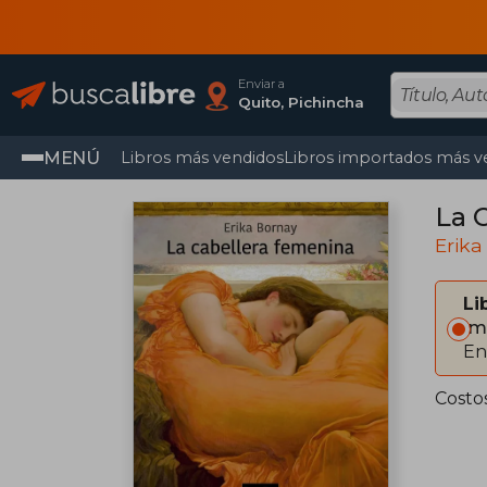
Enviar a
Quito, Pichincha
MENÚ
Libros más vendidos
Libros importados más v
La 
Erika
Li
Im
En
Costo