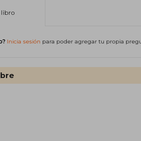
libro
o?
Inicia sesión
para poder agregar tu propia preg
ibre