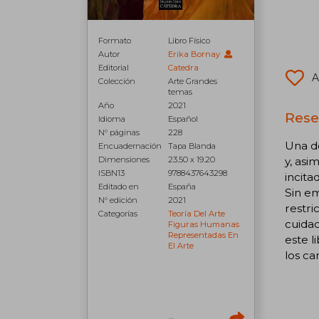
Formato
Libro Físico
Autor
Erika Bornay
Editorial
Catedra
A
Colección
Arte Grandes
temas
Año
2021
Rese
Idioma
Español
N° páginas
228
Una d
Encuadernación
Tapa Blanda
Dimensiones
23.50 x 19.20
y, asi
ISBN13
9788437643298
incita
Editado en
España
Sin em
N° edición
2021
restri
Categorías
Teoría Del Arte
cuidad
Figuras Humanas
Representadas En
este l
El Arte
los ca