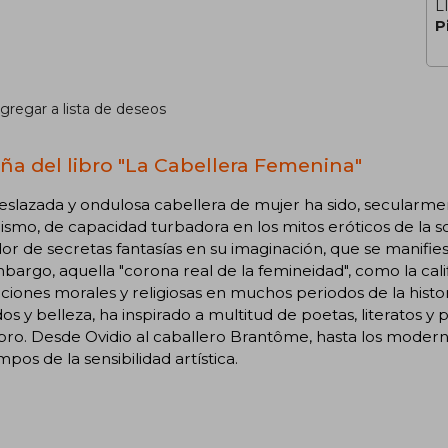
L
P
gregar a lista de deseos
ña del libro "La Cabellera Femenina"
eslazada y ondulosa cabellera de mujer ha sido, secular
mismo, de capacidad turbadora en los mitos eróticos de la s
dor de secretas fantasías en su imaginación, que se manifies
bargo, aquella "corona real de la femineidad", como la cal
cciones morales y religiosas en muchos periodos de la histori
os y belleza, ha inspirado a multitud de poetas, literatos 
ibro. Desde Ovidio al caballero Brantôme, hasta los moderni
mpos de la sensibilidad artística.