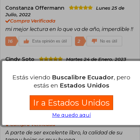
como por la crítica por crear historias emotivas y
Constanza Offermann
Lunes 25 de
cálidas que buscan visibilizar y dignificar las
Julio, 2022
vivencias queer, normalizando la diversidad y el
Compra Verificada
amor en sus diferentes formas. Además, es una
voz activa en la representación positiva de la
mi mejor lectura en lo que va de año, imperdible !!
comunidad LGBTQ+ en la literatura
contemporánea
16
2
Esta opinión es útil
No es útil
Cindy Soto
Martes 24 de Enero, 2023
Compra Verificada
El libro llego en exelente estado y la historia es
Estás viendo
Buscalibre Ecuador
, pero
definitivamente maravillosa.
estás en
Estados Unidos
9
0
Esta opinión es útil
No es útil
Ir a Estados Unidos
Walewska Ramos
Martes 10 de Enero,
Me quedo aquí
2023
Compra Verificada
A parte de ser excelente libro, la calidad de su
tapa y hojas es muy buena