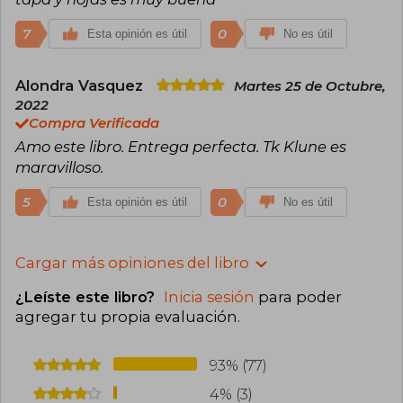
7
0
Esta opinión es útil
No es útil
Alondra Vasquez
Martes 25 de Octubre,
2022
Compra Verificada
Amo este libro. Entrega perfecta. Tk Klune es
maravilloso.
5
0
Esta opinión es útil
No es útil
Cargar más opiniones del libro
¿Leíste este libro?
Inicia sesión
para poder
agregar tu propia evaluación
.
93% (77)
4% (3)