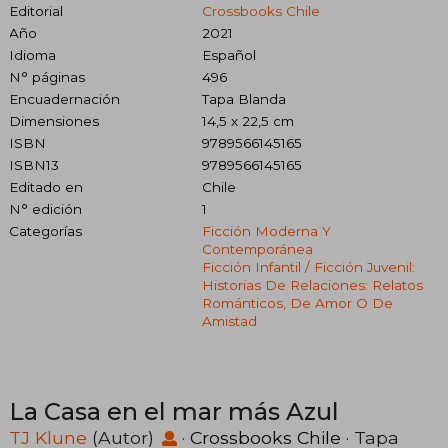
Editorial
Crossbooks Chile
Año
2021
Idioma
Español
N° páginas
496
Encuadernación
Tapa Blanda
Dimensiones
14,5 x 22,5 cm
ISBN
9789566145165
ISBN13
9789566145165
Editado en
Chile
N° edición
1
Categorías
Ficción Moderna Y
Contemporánea
Ficción Infantil / Ficción Juvenil:
Historias De Relaciones: Relatos
Románticos, De Amor O De
Amistad
La Casa en el mar más Azul
TJ Klune
(Autor)
·
Crossbooks Chile
· Tapa