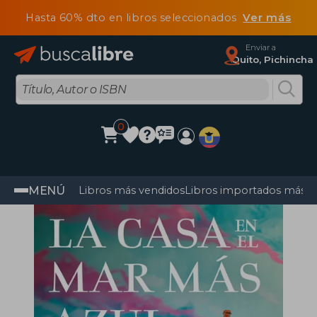
Hasta 60% dto en libros seleccionados
Ver más
Enviar a
Quito, Pichincha
0
MENÚ
Libros más vendidos
Libros importados más v