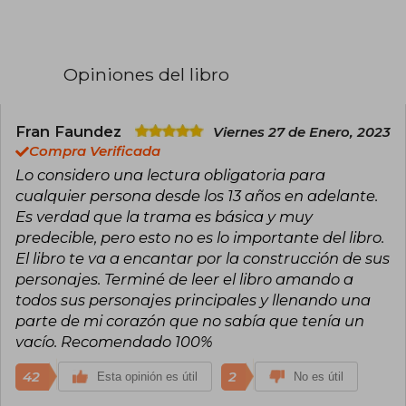
LGBTQ+. Su trabajo se caracteriza por un
mensaje positivo sobre la aceptación y por la
profundidad emocional de sus personajes,
muchos de los cuales exploran la diversidad
Opiniones del libro
sexual, la neurodiversidad y la asexualidad,
aspectos que el propio autor ha abordado a lo
largo de su vida.
Fran Faundez
Viernes 27 de Enero, 2023
A lo largo de su carrera, Klune ha recibido
Compra Verificada
numerosos premios y reconocimientos:
Lo considero una lectura obligatoria para
Ganador del Lambda Literary Award por Mejor
cualquier persona desde los 13 años en adelante.
Romance Gay con Into This River I Drown (2014).
La casa en el mar más azul (The House in the
Es verdad que la trama es básica y muy
Cerulean Sea, 2020) es su novela más exitosa,
predecible, pero esto no es lo importante del libro.
considerada bestseller del New York Times y
El libro te va a encantar por la construcción de sus
ganadora de los premios Alex y Mythopoeic en
2021.
personajes. Terminé de leer el libro amando a
todos sus personajes principales y llenando una
Otros títulos destacados incluyen Under the
parte de mi corazón que no sabía que tenía un
Whispering Door, In the Lives of Puppets y la
vacío. Recomendado 100%
serie Green Creek, siendo Wolfsong (2016) muy
popular dentro del género de romance LGBTQ+
y fantasía.
42
2
Esta opinión es útil
No es útil
Klune ha sido aclamado tanto por el público