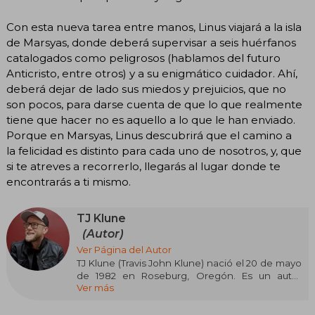
Con esta nueva tarea entre manos, Linus viajará a la isla
de Marsyas, donde deberá supervisar a seis huérfanos
catalogados como peligrosos (hablamos del futuro
Anticristo, entre otros) y a su enigmático cuidador. Ahí,
deberá dejar de lado sus miedos y prejuicios, que no
son pocos, para darse cuenta de que lo que realmente
tiene que hacer no es aquello a lo que le han enviado.
Porque en Marsyas, Linus descubrirá que el camino a
la felicidad es distinto para cada uno de nosotros, y, que
si te atreves a recorrerlo, llegarás al lugar donde te
encontrarás a ti mismo.
TJ Klune
(Autor)
Ver Página del Autor
TJ Klune (Travis John Klune) nació el 20 de mayo
de 1982 en Roseburg, Oregón. Es un autor
Ver más
estadounidense reconocido por combinar
fantasía, romance y drama en sus historias,
destacándose especialmente en la literatura