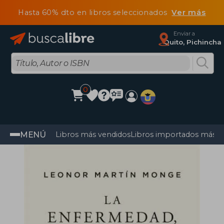
Hasta 60% dto en libros seleccionados
Ver más
Enviar a
Quito, Pichincha
0
MENÚ
Libros más vendidos
Libros importados más v