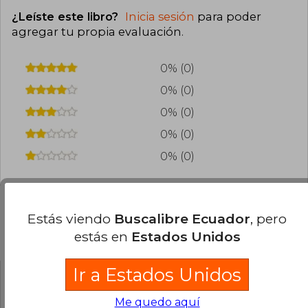
¿Leíste este libro?
Inicia sesión
para poder
agregar tu propia evaluación
.
0% (0)
0% (0)
0% (0)
0% (0)
0% (0)
Estás viendo
Buscalibre Ecuador
, pero
estás en
Estados Unidos
Preguntas frecuentes sobre el libro
Ir a Estados Unidos
¿El libro es original?
Me quedo aquí