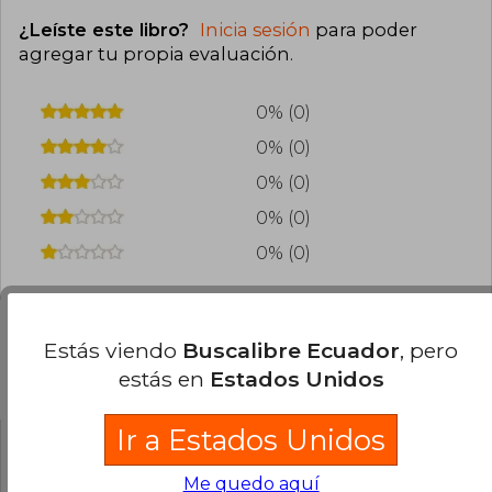
¿Leíste este libro?
Inicia sesión
para poder
agregar tu propia evaluación
.
0% (0)
0% (0)
0% (0)
0% (0)
0% (0)
Estás viendo
Buscalibre Ecuador
, pero
estás en
Estados Unidos
Preguntas frecuentes sobre el libro
Ir a Estados Unidos
¿El libro es original?
Me quedo aquí