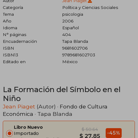
Autor
Jean Piaget
Categoría
Política y Ciencias Sociales
Tema
psicologia
Año
2006
Idioma
Español
N° páginas
404
Encuadernación
Tapa Blanda
ISBN
9681602706
ISBN13
9789681602703
Editado en
México
La Formación del Símbolo en el
Niño
Jean Piaget
(Autor) ·
Fondo de Cultura
Económica
· Tapa Blanda
Libro Nuevo
$ 50.64
-45%
Importado
$ 27.85