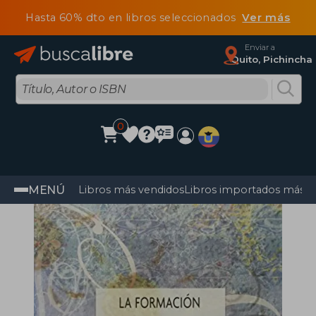
Hasta 60% dto en libros seleccionados
Ver más
Enviar a
Quito, Pichincha
0
MENÚ
Libros más vendidos
Libros importados más v