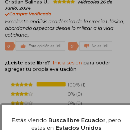
Cristian Salinas U.
Miércoles 26 de
Junio, 2024
Compra Verificada
Excelente análisis académico de la Grecia Clásica,
abordando aspectos desde lo militar a la vida
cotidiana,.
0
0
Esta opinión es útil
No es útil
¿Leíste este libro?
Inicia sesión
para poder
agregar tu propia evaluación
.
100% (1)
0% (0)
0% (0)
0% (0)
Estás viendo
Buscalibre Ecuador
, pero
0% (0)
estás en
Estados Unidos