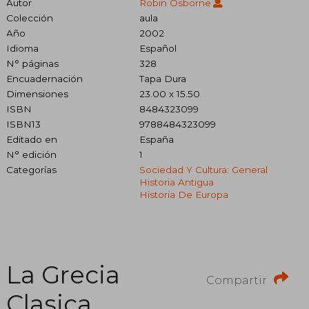
Autor
Robin Osborne
Colección
aula
Año
2002
Idioma
Español
N° páginas
328
Encuadernación
Tapa Dura
Dimensiones
23.00 x 15.50
ISBN
8484323099
ISBN13
9788484323099
Editado en
España
N° edición
1
Categorías
Sociedad Y Cultura: General
Historia Antigua
Historia De Europa
La Grecia
Compartir
Clasica