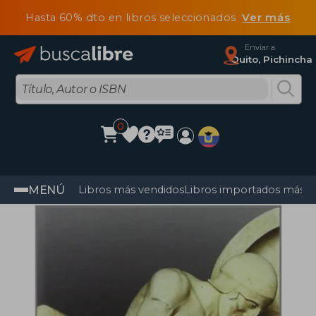
Hasta 60% dto en libros seleccionados
Ver más
Enviar a
Quito, Pichincha
0
MENÚ
Libros más vendidos
Libros importados más v