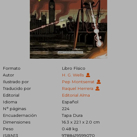
Formato
Libro Físico
Autor
H. G. Wells
Ilustrado por
Pep Montserrat
Traducido por
Raquel Herrera
Editorial
Editorial Alma
Idioma
Español
N° páginas
224
Encuadernación
Tapa Dura
Dimensiones
16.3 x 22.1 x 2.0 cm
Peso
0.48 kg.
ISBN13
9788419599070