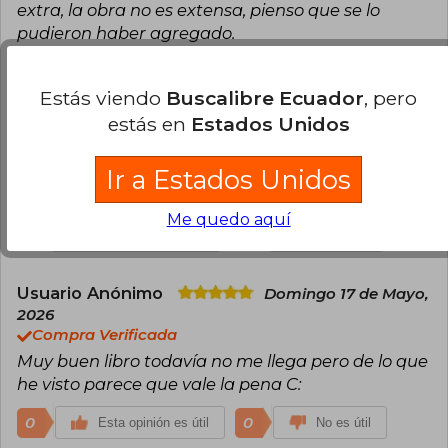
extra, la obra no es extensa, pienso que se lo
pudieron haber agregado.
1
0
Esta opinión es útil
No es útil
Estás viendo
Buscalibre Ecuador
, pero
estás en
Estados Unidos
Usuario Anónimo
Miércoles 22 de Abril,
2026
Compra Verificada
Ir a Estados Unidos
Un clasico de siempre , bonita edicion
Me quedo aquí
1
0
Esta opinión es útil
No es útil
Usuario Anónimo
Domingo 17 de Mayo,
2026
Compra Verificada
Muy buen libro todavía no me llega pero de lo que
he visto parece que vale la pena C:
0
0
Esta opinión es útil
No es útil