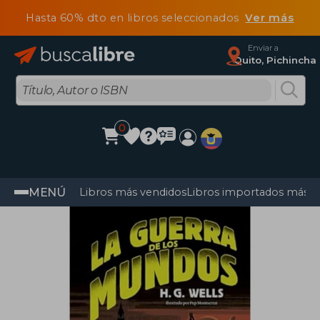
Hasta 60% dto en libros seleccionados
Ver más
Enviar a
Quito, Pichincha
0
MENÚ
Libros más vendidos
Libros importados más v