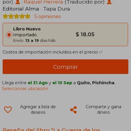
por)
·
Raquel Herrera
(Traducido por)
·
Editorial Alma
· Tapa Dura
5 opiniones
Libro Nuevo
$ 18.05
Importado
Envío:
13 a 19
días háb.
Costos de importación incluídos en el precio ✅
Comprar
Llega entre
el 31 Ago
y
el 10 Sep
a
Quito, Pichincha
.
Seleccionar ubicación
Agregar a lista de
Comparte y gana
deseos
dinero
Reseña del libro "La Guerra de los