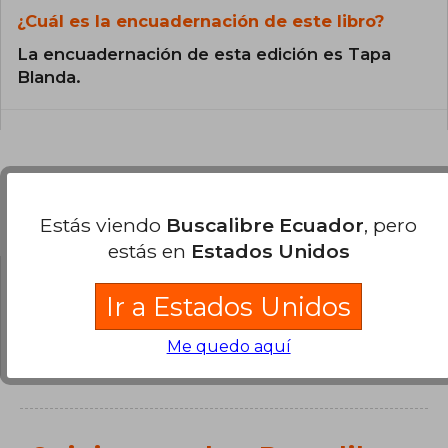
¿Cuál es la encuadernación de este libro?
La encuadernación de esta edición es Tapa
Blanda.
Preguntas y respuestas sobre el libro
Estás viendo
Buscalibre Ecuador
, pero
estás en
Estados Unidos
Ir a Estados Unidos
¿Tienes una pregunta sobre el libro?
Inicia
sesión
para poder agregar tu propia pregunta.
Me quedo aquí