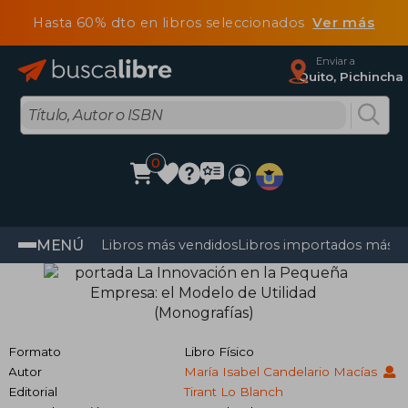
Hasta 60% dto en libros seleccionados
Ver más
Enviar a
Quito, Pichincha
0
MENÚ
Libros más vendidos
Libros importados más v
Formato
Libro Físico
Autor
María Isabel Candelario Macías
Editorial
Tirant Lo Blanch