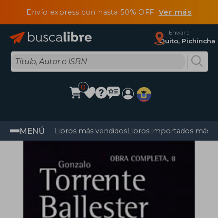
Envío express con hasta 50% OFF
Ver más
Enviar a
Quito, Pichincha
0
MENÚ
Libros más vendidos
Libros importados más v