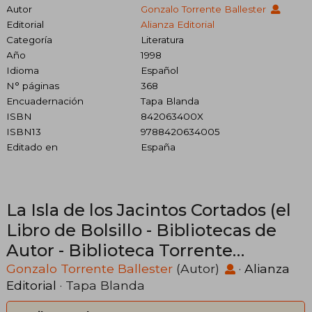
Autor
Gonzalo Torrente Ballester
Editorial
Alianza Editorial
Categoría
Literatura
Año
1998
Idioma
Español
N° páginas
368
Encuadernación
Tapa Blanda
ISBN
842063400X
ISBN13
9788420634005
Editado en
España
La Isla de los Jacintos Cortados (el
Libro de Bolsillo - Bibliotecas de
Autor - Biblioteca Torrente
Ballester)
Gonzalo Torrente Ballester
(Autor)
·
Alianza
Editorial
· Tapa Blanda