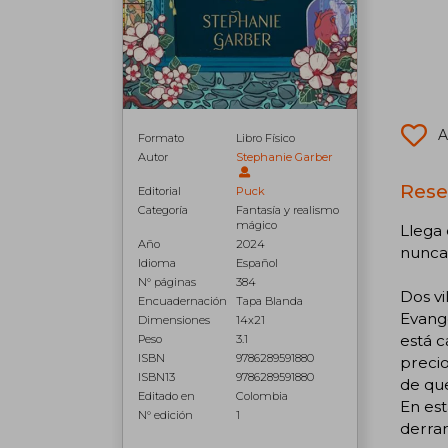
A
Formato
Libro Físico
Autor
Stephanie Garber
Rese
Editorial
Puck
Categoría
Fantasía y realismo
mágico
Llega 
Año
2024
nunca
Idioma
Español
N° páginas
384
Dos vi
Encuadernación
Tapa Blanda
Evange
Dimensiones
14x21
está c
Peso
3.1
ISBN
9786289591880
preci
ISBN13
9786289591880
de que
Editado en
Colombia
En est
N° edición
1
derra