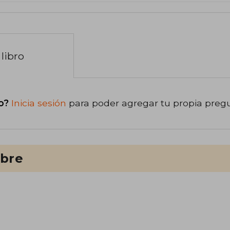
libro
o?
Inicia sesión
para poder agregar tu propia preg
ibre