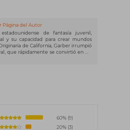
r Página del Autor
estadounidense de fantasía juvenil,
aval y su capacidad para crear mundos
riginaria de California, Garber irrumpió
val, que rápidamente se convirtió en un
e continuó con Legendary y Finale,
a fantasía.
o con Érase una vez un corazón roto,
os personajes y aventuras. Su prosa
s han convertido sus obras en favoritas
n California, donde sigue escribiendo
los lectores a mundos llenos de magia y
60% (9)
20% (3)