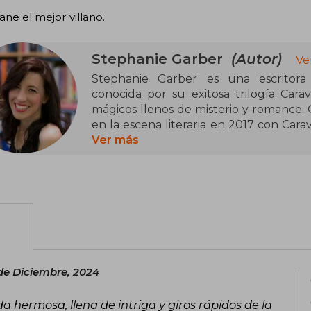
ne el mejor villano.
Stephanie Garber
(Autor)
Ve
Stephanie Garber es una escritora 
conocida por su exitosa trilogía Car
mágicos llenos de misterio y romance. O
en la escena literaria en 2017 con Cara
bestseller internacional. La seri
Ver más
consolidando su lugar en el género de l
En 2021, amplió su universo literari
encantando a sus lectores con nuev
evocadora y su enfoque en las emocione
entre los amantes de la fantasía.
Actualmente, Stephanie Garber vive e
de Diciembre, 2024
historias que inspiran y transportan a 
sorpresas.
da hermosa, llena de intriga y giros rápidos de la