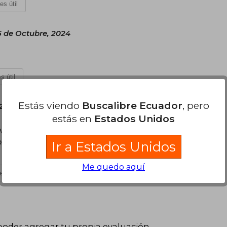
es útil
5 de Octubre, 2024
s útil
Estás viendo
Buscalibre Ecuador
, pero
23 de Enero, 2025
estás en
Estados Unidos
gía es el segundo, este no tiene tanta acción y
Es hermoso el cierre de la historia pero en si,
Ir a Estados Unidos
Me quedo aquí
es útil
poder agregar tu propia evaluación
.