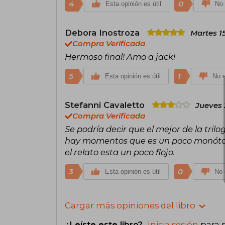
4
0
Esta opinión es útil
No 
Debora Inostroza
Martes 1
Compra Verificada
Hermoso final! Amo a jack!
5
1
Esta opinión es útil
No e
Stefanni Cavaletto
Jueves 
Compra Verificada
Se podría decir que el mejor de la trilo
hay momentos que es un poco monótono. 
el relato esta un poco flojo.
3
0
Esta opinión es útil
No 
Cargar más opiniones del libro
¿Leíste este libro?
Inicia sesión
para 