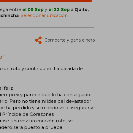
lega entre
el 09 Sep
y
el 22 Sep
a
Quito,
ichincha
.
Seleccionar ubicación
Comparte y gana dinero
o"
razón roto y continuó en La balada de
 feliz.
 siempre» y parece que lo ha conseguido:
ario. Pero no tiene ni idea del devastador
e ha perdido y su marido va a asegurarse
 Príncipe de Corazones.
Érase una vez un corazón roto, se
adero será puesto a prueba.