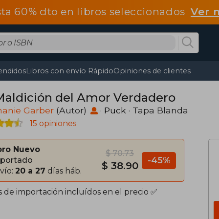
ta 60% dto en libros seleccionados
Ver 
endidos
Libros con envío Rápido
Opiniones de clientes
Maldición del Amor Verdadero
hanie Garber
(Autor)
·
Puck
· Tapa Blanda
15 opiniones
bro Nuevo
$ 70.73
-45%
portado
$ 38.90
vío:
20 a 27
días háb.
s de importación incluídos en el precio ✅