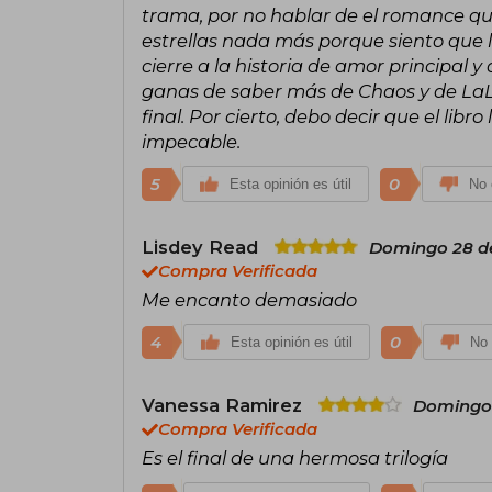
trama, por no hablar de el romance que
estrellas nada más porque siento que 
cierre a la historia de amor principal
ganas de saber más de Chaos y de LaLa 
final. Por cierto, debo decir que el libr
impecable.
5
0
Esta opinión es útil
No 
Lisdey Read
Domingo 28 de
Compra Verificada
Me encanto demasiado
4
0
Esta opinión es útil
No 
Vanessa Ramirez
Domingo 
Compra Verificada
Es el final de una hermosa trilogía