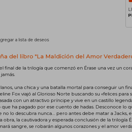
L
P
gregar a lista de deseos
ña del libro "La Maldición del Amor Verdader
el final de la trilogía que comenzó en Érase una vez un co
 jamás.
llanos, una chica y una batalla mortal para conseguir un final
line Fox viajó al Glorioso Norte buscando su «felices para
asada con un atractivo príncipe y vive en un castillo legend
o que ha pagado por ese cuento de hadas. Desconoce lo qu
 no lo descubra nunca… pero antes debe matar a Jacks, el
a obra, la cautivadora y esperada conclusión de la trilogía 
mará sangre, se robarán algunos corazones y el amor verd