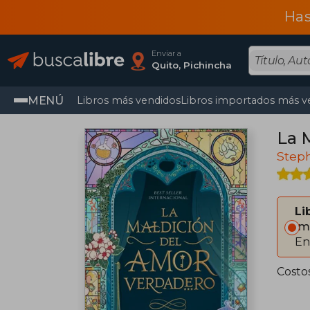
Has
Enviar a
Quito, Pichincha
MENÚ
Libros más vendidos
Libros importados más v
La 
Step
Li
Im
En
Costo