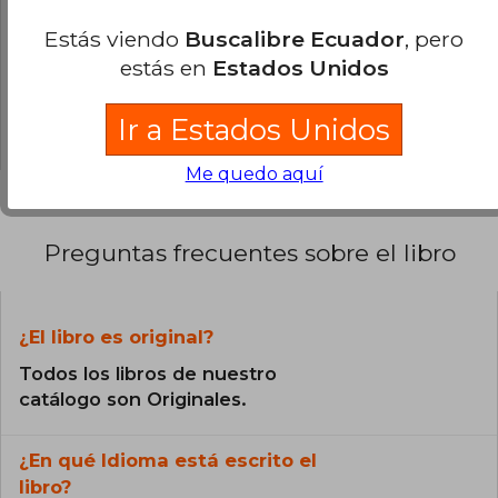
0% (0)
Estás viendo
Buscalibre Ecuador
, pero
0% (0)
estás en
Estados Unidos
0% (0)
0% (0)
Ir a Estados Unidos
Me quedo aquí
Preguntas frecuentes sobre el libro
¿El libro es original?
Todos los libros de nuestro
catálogo son Originales.
¿En qué Idioma está escrito el
libro?