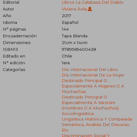
Editorial
Libros La Calabaza Del Diablo
Autor
Viviana Ávila
Año
2017
Idioma
Español
N° páginas
144
Encuadernación
Tapa Blanda
Dimensiones
21cm x 14cm
ISBN13
9789569400438
Editado en
Chile
N° edición
1era
Categorías
Día Internacional Del Libro
Día Internacional De La Mujer
Destinado Principal O
Especíalmente A Mujeres O A
Muchachas
Destinado Principal O
Especialmente A Varones
(hombres O A Muchachos)
Sociolingüística
Lingüística Histórica Y Comparada
Semántica, Análisis Del Discurso,
Etc.
Discriminación Social Y