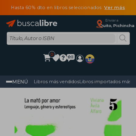
Hasta 60% dto en libros seleccionados
Ver más
Enviar a
Quito, Pichincha
0
MENÚ
Libros más vendidos
Libros importados más v