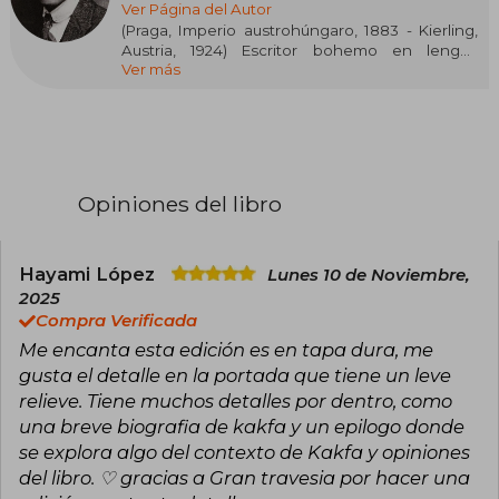
Ver Página del Autor
(Praga, Imperio austrohúngaro, 1883 - Kierling,
Austria, 1924) Escritor bohemo en lengua
Ver más
alemana. Su obra, de las más influyentes de la
literatura universal, es una de las pioneras en la
fusión de elementos realistas con fantásticos y
tiene como principales temas los conflictos
paternofiliales, la ansiedad, el existencialismo, la
brutalidad física y psicológica, la culpa, la filosofía
del absurdo, la burocracia y las transformaciones
Opiniones del libro
espirituales. Escribió novelas insignes y gran
número de relatos cortos, además dejó una
abundante correspondencia y escritos
autobiográficos. Su peculiar estilo literario ha
Hayami López
Lunes 10 de Noviembre,
sido comúnmente asociado con la filosofía
2025
artística del existencialismo y el expresionismo.
Compra Verificada
Sus relaciones personales también tuvieron
Me encanta esta edición es en tapa dura, me
gran impacto en su escritura. El término kafkiano
se usa en español para describir situaciones
gusta el detalle en la portada que tiene un leve
insólitas, por lo absurdas y angustiosas.
relieve. Tiene muchos detalles por dentro, como
una breve biografia de kakfa y un epilogo donde
se explora algo del contexto de Kakfa y opiniones
del libro. ♡ gracias a Gran travesia por hacer una