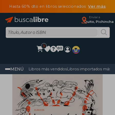
Hasta 60% dto en libros seleccionados
Ver más
Enviar a
Quito, Pichincha
0
MENÚ
Libros más vendidos
Libros importados más v