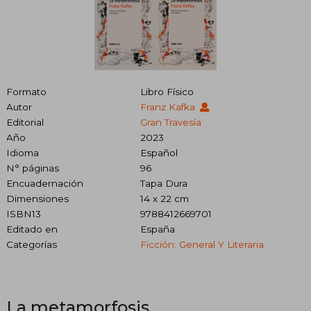
Formato
Libro Físico
Autor
Franz Kafka
Editorial
Gran Travesía
Año
2023
Idioma
Español
N° páginas
96
Encuadernación
Tapa Dura
Dimensiones
14 x 22 cm
ISBN13
9788412669701
Editado en
España
Categorías
Ficción: General Y Literaria
La metamorfosis