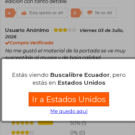
edición con tanto detalle.
4
0
Esta opinión es útil
No es útil
Usuario Anónimo
Viernes 03 de Julio,
2026
Compra Verificada
No me gustó el material de la portada se ve muy
susceptible al mugre y de baja calidad,
considerando el precio (precio por pagina). El
contenido si está bastante bien.
Estás viendo
Buscalibre Ecuador
, pero
estás en
Estados Unidos
0
0
Esta opinión es útil
No es útil
Ir a Estados Unidos
¿Leíste este libro?
Inicia sesión
para poder
agregar tu propia evaluación
.
Me quedo aquí
50% (1)
0% (0)