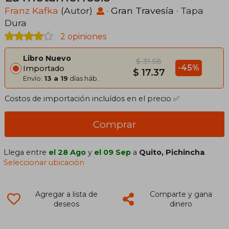
Franz Kafka
(Autor)
·
Gran Travesía
· Tapa
Dura
2 opiniones
Libro Nuevo
$ 31.58
-45%
Importado
$ 17.37
Envío:
13 a 19
días háb.
Costos de importación incluídos en el precio ✅
Comprar
Llega entre
el 28 Ago
y
el 09 Sep
a
Quito, Pichincha
.
Seleccionar ubicación
Agregar a lista de
Comparte y gana
deseos
dinero