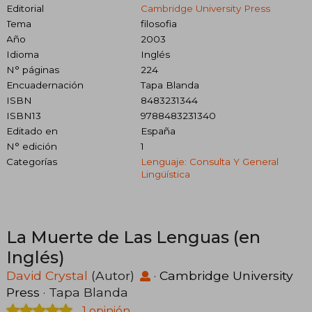
Editorial
Cambridge University Press
Tema
filosofia
Año
2003
Idioma
Inglés
N° páginas
224
Encuadernación
Tapa Blanda
ISBN
8483231344
ISBN13
9788483231340
Editado en
España
N° edición
1
Categorías
Lenguaje: Consulta Y General
Lingüística
La Muerte de Las Lenguas (en
Inglés)
David Crystal
(Autor)
·
Cambridge University
Press
· Tapa Blanda
1 opinión