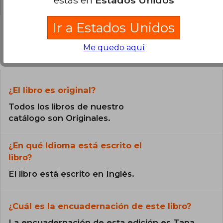
Ir a Estados Unidos
Me quedo aquí
Preguntas frecuentes sobre el libro
¿El libro es original?
Todos los libros de nuestro
catálogo son Originales.
¿En qué Idioma está escrito el
libro?
El libro está escrito en Inglés.
¿Cuál es la encuadernación de este libro?
La encuadernación de esta edición es Tapa