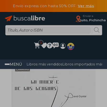
Envío express con hasta 50% OFF
Ver más
Enviar a
Quito, Pichincha
0
MENÚ
Libros más vendidos
Libros importados más v