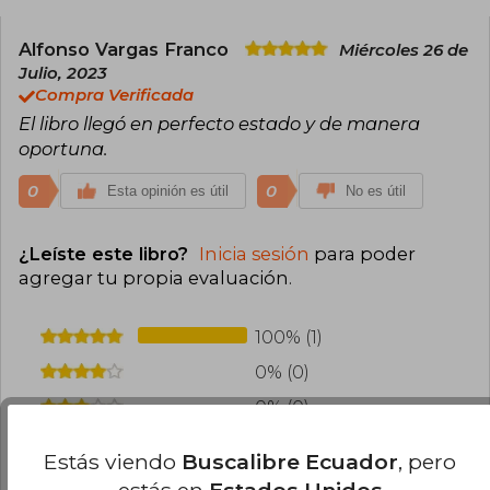
Alfonso Vargas Franco
Miércoles 26 de
Julio, 2023
Compra Verificada
El libro llegó en perfecto estado y de manera
oportuna.
0
0
Esta opinión es útil
No es útil
¿Leíste este libro?
Inicia sesión
para poder
agregar tu propia evaluación
.
100% (1)
0% (0)
0% (0)
0% (0)
Estás viendo
Buscalibre Ecuador
, pero
0% (0)
estás en
Estados Unidos