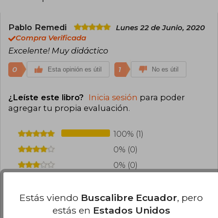
Pablo Remedi
Lunes 22 de Junio, 2020
Compra Verificada
Excelente! Muy didáctico
0
1
Esta opinión es útil
No es útil
¿Leíste este libro?
Inicia sesión
para poder
agregar tu propia evaluación
.
100% (1)
0% (0)
0% (0)
0% (0)
Estás viendo
Buscalibre Ecuador
, pero
0% (0)
estás en
Estados Unidos