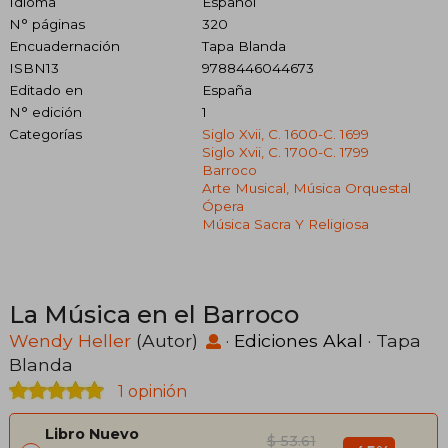
Idioma
Español
N° páginas
320
Encuadernación
Tapa Blanda
ISBN13
9788446044673
Editado en
España
N° edición
1
Categorías
Siglo Xvii, C. 1600-C. 1699
Siglo Xvii, C. 1700-C. 1799
Barroco
Arte Musical, Música Orquestal
Ópera
Música Sacra Y Religiosa
La Música en el Barroco
Wendy Heller
(Autor)
·
Ediciones Akal
· Tapa
Blanda
1 opinión
Libro Nuevo
$ 53.61