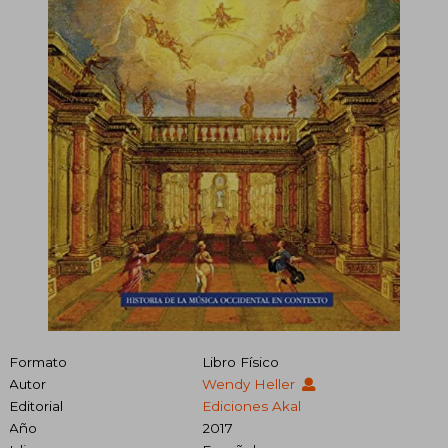
Formato
Libro Físico
Autor
Wendy Heller
Editorial
Ediciones Akal
Año
2017