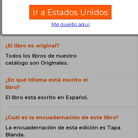
Ir a Estados Unidos
Preguntas frecuentes sobre el libro
Me quedo aquí
¿El libro es original?
Todos los libros de nuestro
catálogo son Originales.
¿En qué Idioma está escrito el
libro?
El libro está escrito en Español.
¿Cuál es la encuadernación de este libro?
La encuadernación de esta edición es Tapa
Blanda.