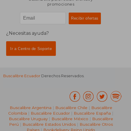
promociones
¿Necesitas ayuda?
Ir a Centro de Soporte
Buscalibre Ecuador
Derechos Reservados.
Buscalibre Argentina
|
Buscalibre Chile
|
Buscalibre
Colombia
|
Buscalibre Ecuador
|
Buscalibre España
|
Buscalibre Uruguay
|
Buscalibre México
|
Buscalibre
Perú
|
Buscalibre Estados Unidos
|
Buscalibre Otros
Países
|
Bookdelivery Reino Unido