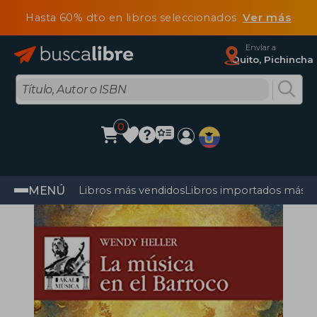
Hasta 60% dto en libros seleccionados
Ver más
Enviar a
Quito, Pichincha
0
MENÚ
Libros más vendidos
Libros importados más v