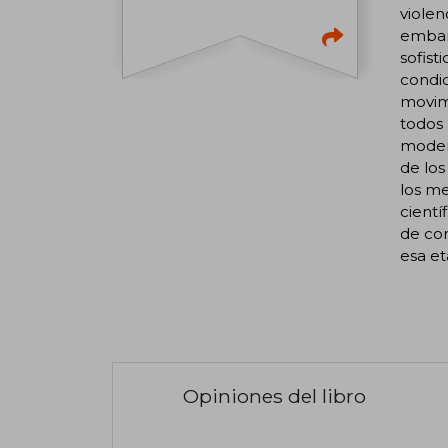
violen
embar
sofist
condic
movimi
todos 
moder
de los
los me
cientí
de con
esa et
Opiniones del libro