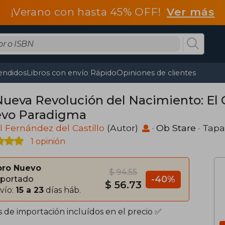
¡Verano con hasta 45% OFF!
Ver más
endidos
Libros con envío Rápido
Opiniones de clientes
Nueva Revolución del Nacimiento: El
vo Paradigma
l Fernández del Castillo
(Autor)
·
Ob Stare
· Tap
1 opinión
bro Nuevo
$ 94.55
-40%
portado
$ 56.73
vío:
15 a 23
días háb.
s de importación incluídos en el precio ✅