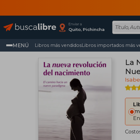
Enviar a
Quito, Pichincha
MENÚ
Libros más vendidos
Libros importados más v
La 
Nue
Isabe
Li
Im
En
Costo