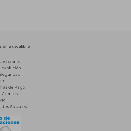
s en Buscalibre
ondiciones
 Devolución
 Seguridad
ar
rmas de Pago
 Clientes
vío
edes Sociales