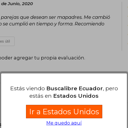
 de Junio, 2020
as parejas que desean ser mapadres. Me cambió
bro se cumplió en tiempo y forma. Recomiendo
es útil
poder agregar tu propia evaluación
.
Estás viendo
Buscalibre Ecuador
, pero
el libro
estás en
Estados Unidos
Ir a Estados Unidos
Me quedo aquí
son Originales.