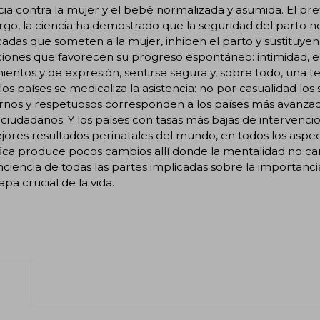
cia contra la mujer y el bebé normalizada y asumida. El pret
go, la ciencia ha demostrado que la seguridad del parto 
icadas que someten a la mujer, inhiben el parto y sustituyen s
iones que favorecen su progreso espontáneo: intimidad, e
entos y de expresión, sentirse segura y, sobre todo, una 
los países se medicaliza la asistencia: no por casualidad lo
nos y respetuosos corresponden a los países más avanzad
 ciudadanos. Y los países con tasas más bajas de interven
jores resultados perinatales del mundo, en todos los aspe
fica produce pocos cambios allí donde la mentalidad no cam
ciencia de todas las partes implicadas sobre la importanci
apa crucial de la vida.