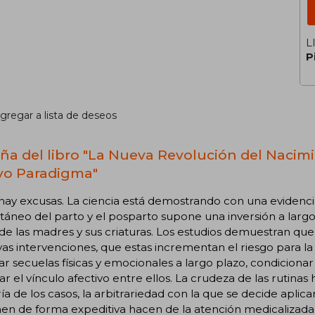
L
P
gregar a lista de deseos
ña del libro "La Nueva Revolución del Nacim
o Paradigma"
 hay excusas. La ciencia está demostrando con una eviden
áneo del parto y el posparto supone una inversión a largo 
 de las madres y sus criaturas. Los estudios demuestran q
as intervenciones, que estas incrementan el riesgo para 
r secuelas físicas y emocionales a largo plazo, condicionar 
tar el vínculo afectivo entre ellos. La crudeza de las rutinas
a de los casos, la arbitrariedad con la que se decide apli
n de forma expeditiva hacen de la atención medicalizada 