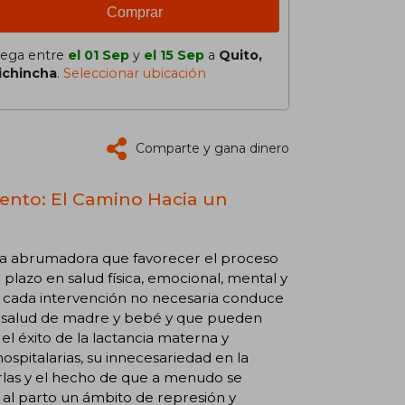
Comprar
lega entre
el 01 Sep
y
el 15 Sep
a
Quito,
ichincha
.
Seleccionar ubicación
Comparte y gana dinero
iento: El Camino Hacia un
cia abrumadora que favorecer el proceso
plazo en salud física, emocional, mental y
ue cada intervención no necesaria conduce
la salud de madre y bebé y que pueden
el éxito de la lactancia materna y
 hospitalarias, su innecesariedad en la
carlas y el hecho de que a menudo se
al parto un ámbito de represión y