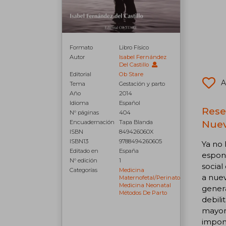
Formato
Libro Físico
Autor
Isabel Fernández
Del Castillo
Editorial
Ob Stare
A
Tema
Gestación y parto
Año
2014
Idioma
Español
Rese
N° páginas
404
Nuev
Encuadernación
Tapa Blanda
ISBN
849426060X
ISBN13
9788494260605
Ya no
Editado en
España
espont
N° edición
1
social
Categorías
Medicina
a nuev
Maternofetal/perinatología
Medicina Neonatal
genera
Métodos De Parto
debili
mayorí
impone