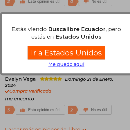
2
0
Esta opinión es útil
No es útil
Francisco Garcia
Miércoles 16 de
Octubre, 2024
Estás viendo
Buscalibre Ecuador
, pero
Compra Verificada
estás en
Estados Unidos
Un muy buen libro tanto para aprendizaje como
para referente. Es super fácil de entender y ayuda
Ir a Estados Unidos
bastante en el proceso creativo.
2
0
Esta opinión es útil
No es útil
Me quedo aquí
Evelyn Vega
Domingo 21 de Enero,
2024
Compra Verificada
me encanto
3
2
Esta opinión es útil
No es útil
Cargar más opiniones del libro