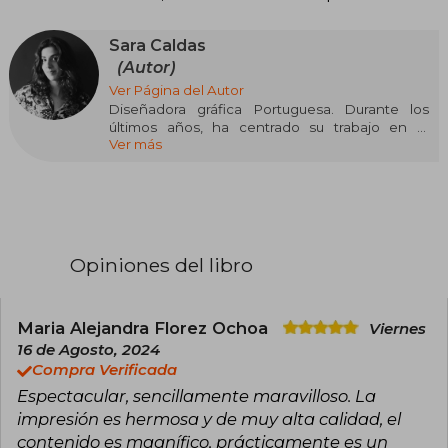
Sara Caldas
(Autor)
Ver Página del Autor
Diseñadora gráfica Portuguesa. Durante los
últimos años, ha centrado su trabajo en el
Ver más
diseño digital, creando plataformas digitales
hermosas e intuitivas y aprendiendo cómo
brindar excelentes experiencias de usuario. La
teoría del diseño emocional es una de sus
filosofías de vida, desarrollando proyectos en
torno al tema e informándose sobre cómo las
personas podían relacionarse profundamente
Opiniones del libro
con una sola pieza gráfica.
Maria Alejandra Florez Ochoa
Viernes
16 de Agosto, 2024
Compra Verificada
Espectacular, sencillamente maravilloso. La
impresión es hermosa y de muy alta calidad, el
contenido es magnífico, prácticamente es un