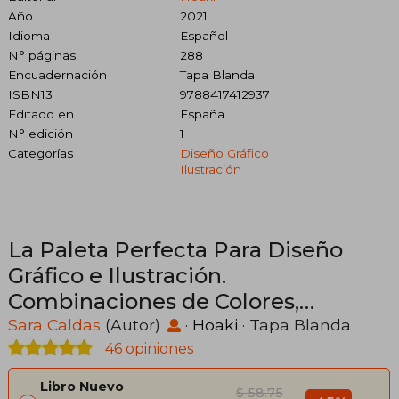
Año
2021
Idioma
Español
N° páginas
288
Encuadernación
Tapa Blanda
ISBN13
9788417412937
Editado en
España
N° edición
1
Categorías
Diseño Gráfico
Ilustración
La Paleta Perfecta Para Diseño
Gráfico e Ilustración.
Combinaciones de Colores,
Simbolismo y Referencias
Sara Caldas
(Autor)
·
Hoaki
· Tapa Blanda
Culturales
46 opiniones
Libro Nuevo
$ 58.75