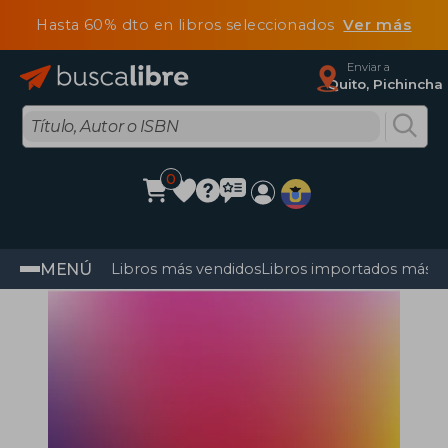
Hasta 60% dto en libros seleccionados
Ver más
Enviar a
Quito, Pichincha
0
MENÚ
Libros más vendidos
Libros importados más v