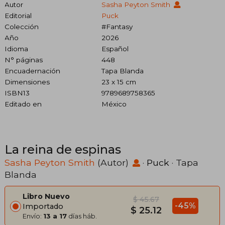
Autor
Sasha Peyton Smith
Editorial
Puck
Colección
#Fantasy
Año
2026
Idioma
Español
N° páginas
448
Encuadernación
Tapa Blanda
Dimensiones
23 x 15 cm
ISBN13
9789689758365
Editado en
México
La reina de espinas
Sasha Peyton Smith
(Autor)
·
Puck
· Tapa
Blanda
Libro Nuevo
$ 45.67
-45%
Importado
$ 25.12
Envío:
13 a 17
días háb.