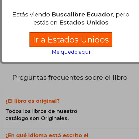
0% (0)
0% (0)
Estás viendo
Buscalibre Ecuador
, pero
0% (0)
estás en
Estados Unidos
0% (0)
Ir a Estados Unidos
0% (0)
Me quedo aquí
Preguntas frecuentes sobre el libro
¿El libro es original?
Todos los libros de nuestro
catálogo son Originales.
¿En qué Idioma está escrito el