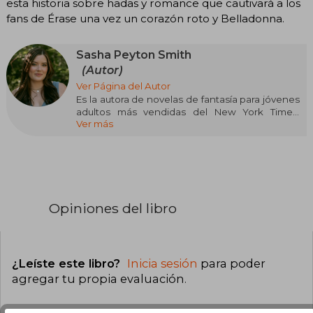
esta historia sobre hadas y romance que cautivará a los
fans de Érase una vez un corazón roto y Belladonna.
Sasha Peyton Smith
(Autor)
Ver Página del Autor
Es la autora de novelas de fantasía para jóvenes
adultos más vendidas del New York Times,
Ver más
incluyendo El Refugio de la Bruja y El Pacto de la
Rosa. Su obra ha sido traducida a más de una
docena de idiomas en todo el mundo. Vive en
una casa centenaria en las montañas de Utah,
con su esposo y (supuestamente) dos
fantasmas, aunque aún no los ha visto.
Opiniones del libro
¿Leíste este libro?
Inicia sesión
para poder
agregar tu propia evaluación
.