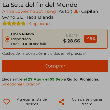
La Seta del fin del Mundo
Anna Lowenhaupt Tsing
(Autor)
·
Capitan
Swing S.L
· Tapa Blanda
4 opiniones
Libro Nuevo
$ 52.11
-45%
Importado
$ 28.66
Envío:
11 a 18
días háb.
Costos de importación incluídos en el precio ✅
Comprar
Llega entre
el 27 Ago
y
el 09 Sep
a
Quito, Pichincha
.
Seleccionar ubicación
Agregar a lista de
Comparte y gana
deseos
dinero