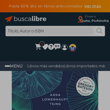
Hasta 60% dto en libros seleccionados
Ver más
Enviar a
Quito, Pichincha
0
MENÚ
Libros más vendidos
Libros importados más v