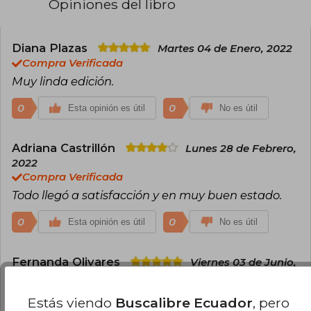
Opiniones del libro
Diana Plazas
Martes 04 de Enero, 2022
Compra Verificada
Muy linda edición.
0
0
Esta opinión es útil
No es útil
Adriana Castrillón
Lunes 28 de Febrero,
2022
Compra Verificada
Todo llegó a satisfacción y en muy buen estado.
0
0
Esta opinión es útil
No es útil
Fernanda Olivares
Viernes 03 de Junio,
2022
Compra Verificada
Estás viendo
Buscalibre Ecuador
, pero
Anna Tsing es deslumbrante, que cautiva desde