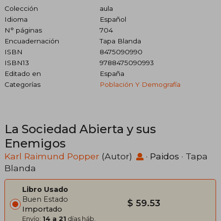
Colección
aula
Idioma
Español
N° páginas
704
Encuadernación
Tapa Blanda
ISBN
8475090990
ISBN13
9788475090993
Editado en
España
Categorías
Población Y Demografía
La Sociedad Abierta y sus
Enemigos
Karl Raimund Popper
(Autor)
·
Paidos
· Tapa
Blanda
Libro Usado
Buen Estado
$ 59.53
Importado
Envío:
14 a 21
días háb.