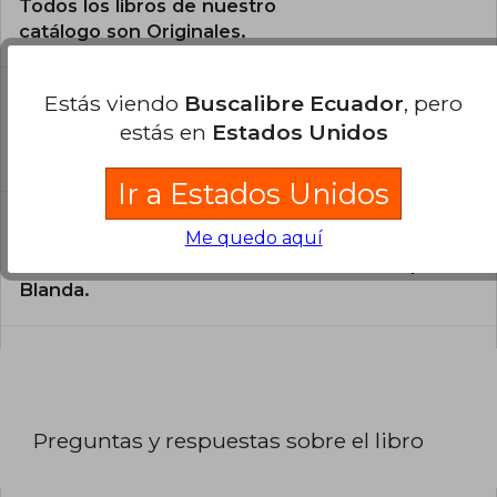
Todos los libros de nuestro
catálogo son Originales.
¿En qué Idioma está escrito el
Estás viendo
Buscalibre Ecuador
, pero
libro?
estás en
Estados Unidos
El libro está escrito en Español.
Ir a Estados Unidos
¿Cuál es la encuadernación de este libro?
Me quedo aquí
La encuadernación de esta edición es Tapa
Blanda.
Preguntas y respuestas sobre el libro