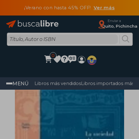
¡Verano con hasta 45% OFF!
Ver más
Enviar a
Quito, Pichincha
0
MENÚ
Libros más vendidos
Libros importados más v