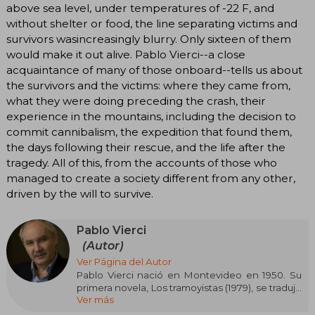
above sea level, under temperatures of -22 F, and
without shelter or food, the line separating victims and
survivors wasincreasingly blurry. Only sixteen of them
would make it out alive. Pablo Vierci--a close
acquaintance of many of those onboard--tells us about
the survivors and the victims: where they came from,
what they were doing preceding the crash, their
experience in the mountains, including the decision to
commit cannibalism, the expedition that found them,
the days following their rescue, and the life after the
tragedy. All of this, from the accounts of those who
managed to create a society different from any other,
driven by the will to survive.
Pablo Vierci
(Autor)
Ver Página del Autor
Pablo Vierci nació en Montevideo en 1950. Su
primera novela, Los tramoyistas (1979), se tradujo
Ver más
al portugués (Os trampolineiros, 1983) y al inglés
(The Imposters, 1987), y fue reeditada como Los