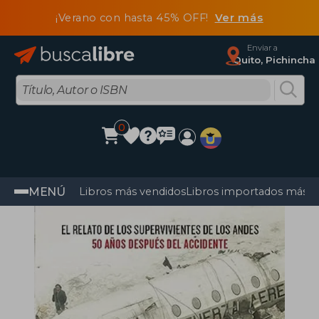
¡Verano con hasta 45% OFF!
Ver más
Enviar a
Quito, Pichincha
0
MENÚ
Libros más vendidos
Libros importados más v