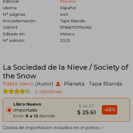
Editorial
Planeta
Idioma
Español
N° páginas
440
Encuadernación
Tapa Blanda
ISBN13
9786070794162
Editado en
México
N° edición
2023
La Sociedad de la Nieve / Society of
the Snow
Pablo Vierci
(Autor)
·
Planeta
· Tapa Blanda
2 opiniones
Libro Nuevo
$ 46.57
-45%
Importado
$ 25.61
Envío:
8 a 12
días háb.
Costos de importación incluídos en el precio ✅