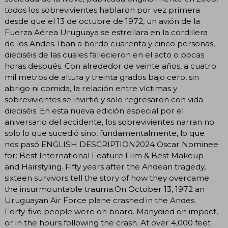
todos los sobrevivientes hablaron por vez primera
desde que el 13 de octubre de 1972, un avión de la
Fuerza Aérea Uruguaya se estrellara en la cordillera
de los Andes. Iban a bordo cuarenta y cinco personas,
dieciséis de las cuales fallecieron en el acto o pocas
horas después. Con alrededor de veinte años, a cuatro
mil metros de altura y treinta grados bajo cero, sin
abrigo ni comida, la relación entre víctimas y
sobrevivientes se invirtió y solo regresaron con vida
dieciséis. En esta nueva edición especial por el
aniversario del accidente, los sobrevivientes narran no
solo lo que sucedió sino, fundamentalmente, lo que
nos pasó ENGLISH DESCRIPTION2024 Oscar Nominee
for: Best International Feature Film & Best Makeup
and Hairstyling. Fifty years after the Andean tragedy,
sixteen survivors tell the story of how they overcame
the insurmountable trauma.On October 13, 1972 an
Uruguayan Air Force plane crashed in the Andes.
Forty-five people were on board. Manydied on impact,
or in the hours following the crash. At over 4,000 feet