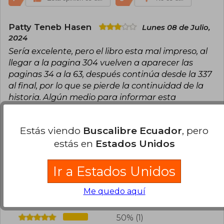
de Literatura de Chile en 2010, el Premio Hans
Christian Andersen en Dinamarca, en 2012, por
su trilogía «Memorias del Águila y del Jaguar» y la
Patty Teneb Hasen
Lunes 08 de Julio,
Medalla de la Libertad en los Estados Unidos, la
2024
más alta distinción civil, en 2014. En 2018, Isabel
Allende se convirtió en la primera escritora en
Sería excelente, pero el libro esta mal impreso, al
lengua española premiada con la medalla de
llegar a la pagina 304 vuelven a aparecer las
honor del National Book Award, en los Estados
paginas 34 a la 63, después continúa desde la 337
Unidos por su gran aporte al mundo de las
letras.
al final, por lo que se pierde la continuidad de la
historia. Algún medio para informar esta
situación?, me encanta Isabel Allende, he
comprado muchos de sus libros, es primera vez
Estás viendo
Buscalibre Ecuador
, pero
que me sucede (Versión de bolsillo).
estás en
Estados Unidos
1
0
Esta opinión es útil
No es útil
Ir a Estados Unidos
¿Leíste este libro?
Inicia sesión
para poder
agregar tu propia evaluación
.
Me quedo aquí
50% (1)