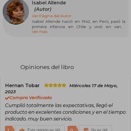
Isabel Allende
(Autor)
Ver Página del Autor
Isabel Allende nació en 1942, en Perú, pasó la
primera infancia en Chile y vivió en varios
Ver más
lugares en su adolescencia y juventud. Después
del golpe militar de 1973 en Chile se exilió en
Venezuela y a partir de 1987 vive como
inmigrante en California. Se define como
«eterna extranjera».
Inició su carrera literaria en el periodismo, en
Opiniones del libro
Chile y en Venezuela. En 1982 su primera novela,
La casa de los espíritus, se convirtió en uno de
los títulos míticos de la literatura
latinoamericana. A ella le siguieron otros
Hernan Tobar
Miércoles 17 de Mayo,
muchos, todos los cuales han sido éxitos
2023
internacionales. Su obra ha sido traducida a
Compra Verificada
cuarenta idiomas y ha vendido más de setenta
Cumplió totalmente las expectativas, llegó el
millones de ejemplares, siendo la escritora más
vendida en lengua española.
producto en excelentes condiciones y en el tiempo
indicado. muy buen servicio.
Ha recibido más de sesenta premios
internacionales, entre ellos el Premio Nacional
1
0
Esta opinión es útil
No es útil