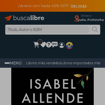
¡Verano con hasta 45% OFF!
Ver más
Enviar a
Quito, Pichincha
0
MENÚ
Libros más vendidos
Libros importados más v