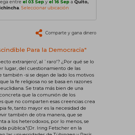
lega entre
el 03 Sep
y
el 16 Sep
a
Quito,
ichincha
.
Seleccionar ubicación
Comparte y gana dinero
scindible Para la Democracia"
ecto extranjero', al `raro'? ¿Por qué se lo
r lugar, del cuestionamiento de las
e también -si se dejan de lado los motivos
orque la fe religiosa no se basa en razones
euclidiana. Se trata más bien de una
 concreta que la comunión de los
des que no comparten esas creencias crea
pia fe, tanto mayor es la necesidad de
ivir también de otra manera, que se
ta a los heterodoxos, por lo menos, se
da pública."(Dr. Iring Fetscher en la
n las universidades de Tübingen y París.