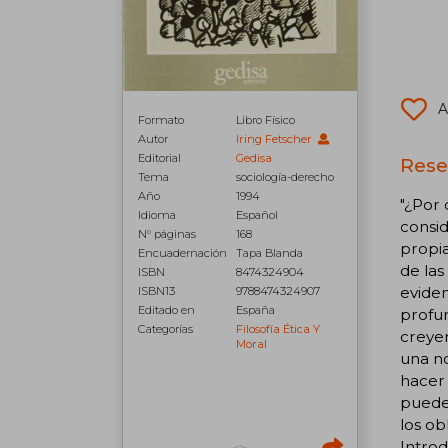
A
Formato
Libro Físico
Autor
Iring Fetscher
Editorial
Gedisa
Rese
Tema
sociología-derecho
Año
1994
"¿Por 
Idioma
Español
consid
N° páginas
168
propia
Encuadernación
Tapa Blanda
de las
ISBN
8474324904
eviden
ISBN13
9788474324907
Editado en
España
profun
Categorías
Filosofía Ética Y
creyen
Moral
una no
hacer 
puede 
los ob
Introd