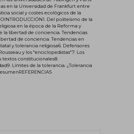
cas en la Universidad de Frankfurt entre
ticia social y costes ecológicos de la
OLOGOINTRODUCCIÓN1. Del politeísmo de la
religiosa en la época de la Reforma y
e la libertad de conciencia. Tendencias
 libertad de conciencia. Tendencias en
atal y tolerancia religiosa6. Defensores
 Rousseau y los "enciclopedistas"7. Los
os textos constitucionales8.
ad9. Límites de la tolerancia. ¿Tolerancia
11. ResumenREFERENCIAS