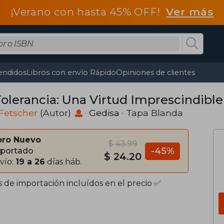
¡Verano con hasta 45% OFF!
Ver más
endidos
Libros con envío Rápido
Opiniones de clientes
Tolerancia: Una Virtud Imprescindibl
 Fetscher
(Autor)
·
Gedisa
· Tapa Blanda
bro Nuevo
$ 43.99
-45%
portado
$ 24.20
vío:
19 a 26
días háb.
s de importación incluídos en el precio ✅