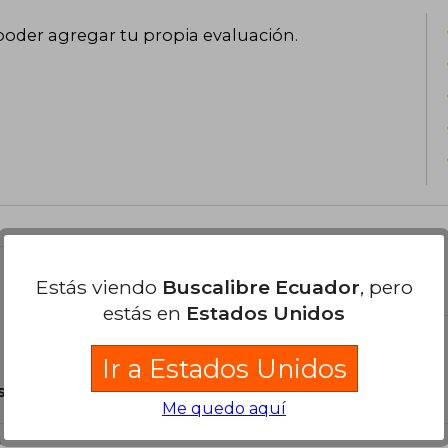
poder agregar tu propia evaluación
.
el libro
Estás viendo
Buscalibre Ecuador
, pero
estás en
Estados Unidos
Ir a Estados Unidos
son Originales.
Me quedo aquí
?