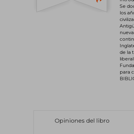
Se doc
los añ
civili
Antigü
nueva 
contin
Inglat
de la 
libera
Fundam
para c
BIBL
Opiniones del libro