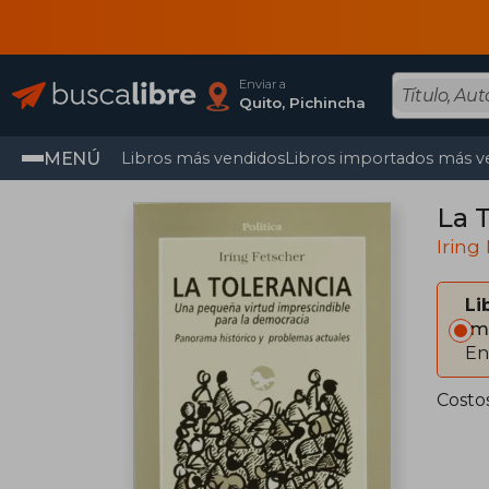
Enviar a
Quito, Pichincha
MENÚ
Libros más vendidos
Libros importados más v
La 
Iring
Li
Im
En
Costo