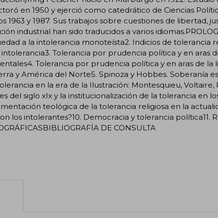
toró en 1950 y ejerció como catedrático de Ciencias Políti
os 1963 y 1987. Sus trabajos sobre cuestiones de libertad, jus
zación industrial han sido traducidos a varios idiomas.PR
edad a la intolerancia monoteísta2. Indicios de tolerancia 
intolerancia3. Tolerancia por prudencia política y en aras d
entales4. Tolerancia por prudencia política y en aras de la
erra y América del Norte5. Spinoza y Hobbes. Soberanía est
tolerancia en la era de la Ilustración: Montesquieu, Voltaire,
les del siglo xIx y la institucionalización de la tolerancia en l
entación teológica de la tolerancia religiosa en la actualid
on los intolerantes?10. Democracia y tolerancia política
IOGRÁFICASBIBLIOGRAFÍA DE CONSULTA