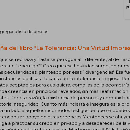
L
P
gregar a lista de deseos
ña del libro "La Tolerancia: Una Virtud Impre
qué se rechaza y hasta se persigue al `diferente', al de `asp
era un `enemigo'? Creo que esa hostilidad surge, en prime
s peculiaridades, planteado por esas `divergencias'. Esa fu
 instancias políticas- la causa de la intolerancia religiosa. P
tes, aceptables para cualquiera, como las de la geometría 
da creencia en principios revelados, sin más reafirmación
tes. Por esa razón, la existencia de personas y comunida
toria inseguridad. Cuanto más incierta e insegura es la pro
a un lado a aquellos incómodos testigos de que se puede v
encontrar apoyo en otras creencias. Y entonces se ahuyen
liga a practicar su credo en privado y a desaparecer de la vi
ucción)Iring Fetscher nació en Marburgo en 1922. Estudió e