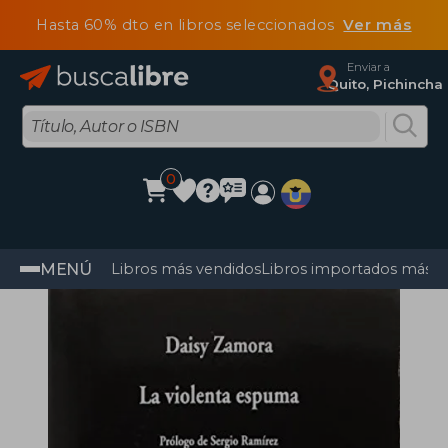
Hasta 60% dto en libros seleccionados
Ver más
Enviar a
Quito, Pichincha
0
MENÚ
Libros más vendidos
Libros importados más v