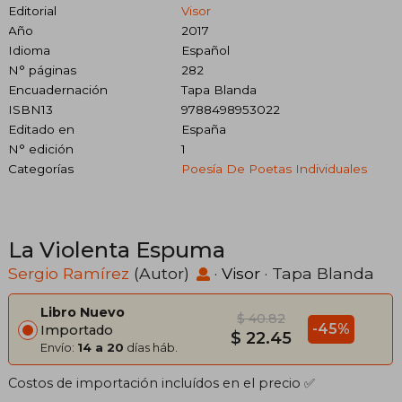
Editorial
Visor
Año
2017
Idioma
Español
N° páginas
282
Encuadernación
Tapa Blanda
ISBN13
9788498953022
Editado en
España
N° edición
1
Categorías
Poesía De Poetas Individuales
La Violenta Espuma
Sergio Ramírez
(Autor)
·
Visor
· Tapa Blanda
Libro Nuevo
$ 40.82
-45%
Importado
$ 22.45
Envío:
14 a 20
días háb.
Costos de importación incluídos en el precio ✅