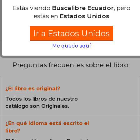
PenguinLibros
Estás viendo
Buscalibre Ecuador
, pero
0% (0)
estás en
Estados Unidos
Ramírez ha sido reconocido
0% (0)
internacionalmente con premios como el
Alfaguara de Novela (1998) y el Premio
0% (0)
Ir a Estados Unidos
Cervantes (2017), siendo el primer
centroamericano en recibir este último. En
2024, la Universidad de Guadalajara le otorgó el
Me quedo aquí
doctorado honoris causa, destacando su
compromiso con la libertad de expresión y la
democracia. Actualmente, reside en España tras
Preguntas frecuentes sobre el libro
ser despojado de su ciudadanía nicaragüense
por el régimen de Daniel Ortega .​
¿El libro es original?
Todos los libros de nuestro
catálogo son Originales.
¿En qué Idioma está escrito el
libro?