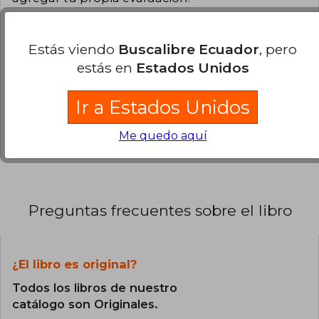
0% (0)
Estás viendo
Buscalibre Ecuador
, pero
0% (0)
estás en
Estados Unidos
0% (0)
Ir a Estados Unidos
0% (0)
0% (0)
Me quedo aquí
Preguntas frecuentes sobre el libro
¿El libro es original?
Todos los libros de nuestro
catálogo son Originales.