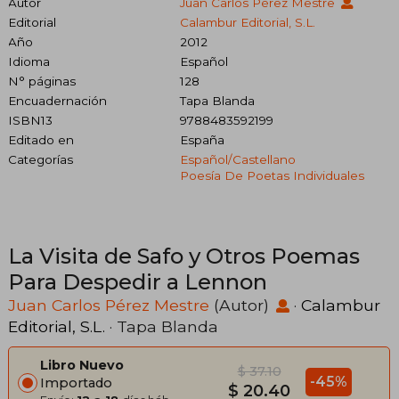
Autor
Juan Carlos Pérez Mestre
Editorial
Calambur Editorial, S.L.
Año
2012
Idioma
Español
N° páginas
128
Encuadernación
Tapa Blanda
ISBN13
9788483592199
Editado en
España
Categorías
Español/castellano
Poesía De Poetas Individuales
La Visita de Safo y Otros Poemas
Para Despedir a Lennon
Juan Carlos Pérez Mestre
(Autor)
·
Calambur
Editorial, S.L.
· Tapa Blanda
Libro Nuevo
$ 37.10
-45%
Importado
$ 20.40