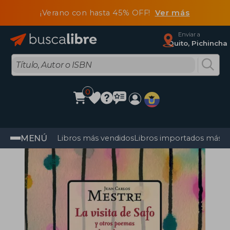
¡Verano con hasta 45% OFF!
Ver más
Enviar a
Quito, Pichincha
0
MENÚ
Libros más vendidos
Libros importados más v