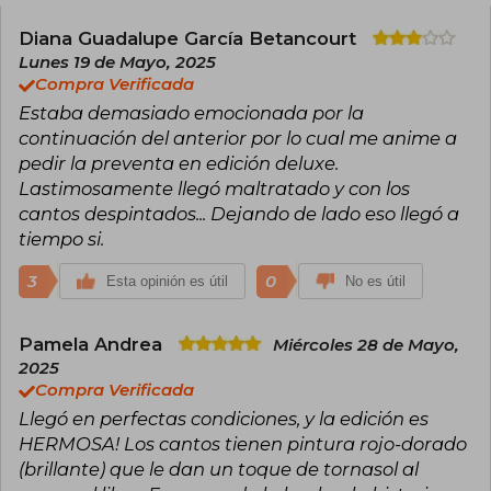
"The Serpent and the Wings of Night", parte de
su aclamada serie Crowns of Nyaxia, que mezcla
Diana Guadalupe García Betancourt
política, intrigas y criaturas sobrenaturales. Su
Lunes 19 de Mayo, 2025
estilo inmersivo y sus descripciones vívidas
Compra Verificada
transportan a los lectores a universos
Estaba demasiado emocionada por la
fascinantes, donde el coraje, la lealtad y los
secretos oscuros juegan un papel central.
continuación del anterior por lo cual me anime a
pedir la preventa en edición deluxe.
Inspirada por su amor por los videojuegos, los
Lastimosamente llegó maltratado y con los
mitos antiguos y la literatura fantástica, Carissa
cantos despintados... Dejando de lado eso llegó a
Broadbent construye tramas que invitan a
reflexionar sobre la humanidad incluso en los
tiempo si.
contextos más mágicos
3
0
Esta opinión es útil
No es útil
Pamela Andrea
Miércoles 28 de Mayo,
2025
Compra Verificada
Llegó en perfectas condiciones, y la edición es
HERMOSA! Los cantos tienen pintura rojo-dorado
(brillante) que le dan un toque de tornasol al