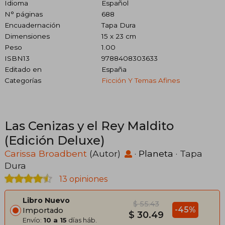
Idioma
Español
N° páginas
688
Encuadernación
Tapa Dura
Dimensiones
15 x 23 cm
Peso
1.00
ISBN13
9788408303633
Editado en
España
Categorías
Ficción Y Temas Afines
Las Cenizas y el Rey Maldito
(Edición Deluxe)
Carissa Broadbent
(Autor)
·
Planeta
· Tapa
Dura
13 opiniones
Libro Nuevo
$ 55.43
-45%
Importado
$ 30.49
Envío:
10 a 15
días háb.