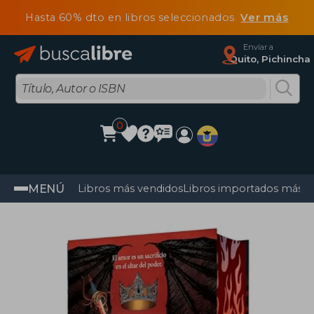
Hasta 60% dto en libros seleccionados
Ver más
Enviar a
Quito, Pichincha
0
MENÚ
Libros más vendidos
Libros importados más v