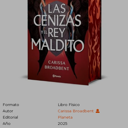
Formato
Libro Físico
Autor
Carissa Broadbent
Editorial
Planeta
Año
2025