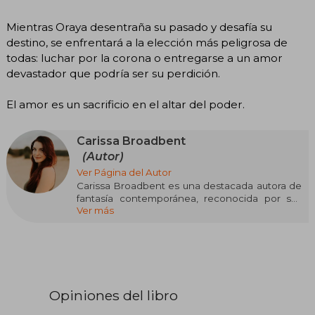
Mientras Oraya desentraña su pasado y desafía su
destino, se enfrentará a la elección más peligrosa de
todas: luchar por la corona o entregarse a un amor
devastador que podría ser su perdición.
El amor es un sacrificio en el altar del poder.
Carissa Broadbent
(Autor)
Ver Página del Autor
Carissa Broadbent es una destacada autora de
fantasía contemporánea, reconocida por sus
Ver más
cautivadoras historias llenas de acción,
romance y mundos mágicos detalladamente
construidos. Con una habilidad única para
combinar personajes complejos y tramas
emocionantes, Carissa se ha ganado un lugar
destacado en el género de la fantasía épica.
Opiniones del libro
Desde su debut, Broadbent ha cautivado a
lectores de todo el mundo con obras como