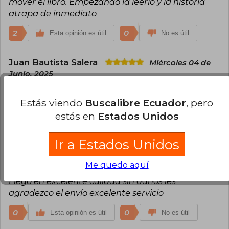
mover el libro. Empezando la leerlo y la historia
atrapa de inmediato
2
0
Esta opinión es útil
No es útil
Juan Bautista Salera
Miércoles 04 de
Junio, 2025
Compra Verificada
Hermosa edición en tapas duras
Estás viendo
Buscalibre Ecuador
, pero
estás en
Estados Unidos
0
0
Esta opinión es útil
No es útil
Ir a Estados Unidos
Ann Potter-Riddle
Miércoles 11 de
Junio, 2025
Me quedo aquí
Compra Verificada
Llego en excelente calidad sin daños les
agradezco el envío excelente servicio
0
0
Esta opinión es útil
No es útil