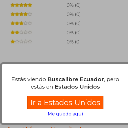
0% (0)
0% (0)
0% (0)
0% (0)
0% (0)
Preguntas frecuentes sobre el libro
Estás viendo
Buscalibre Ecuador
, pero
estás en
Estados Unidos
¿El libro es original?
Ir a Estados Unidos
Todos los libros de nuestro
catálogo son Originales.
Me quedo aquí