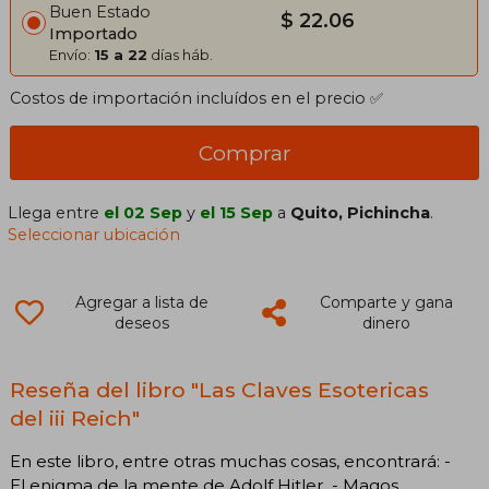
Buen Estado
$ 22.06
Importado
Envío:
15 a 22
días háb.
Costos de importación incluídos en el precio ✅
Comprar
Llega entre
el 02 Sep
y
el 15 Sep
a
Quito, Pichincha
.
Seleccionar ubicación
Agregar a lista de
Comparte y gana
deseos
dinero
Reseña del libro "Las Claves Esotericas
del iii Reich"
En este libro, entre otras muchas cosas, encontrará: -
El enigma de la mente de Adolf Hitler. - Magos,