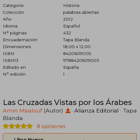
Categoría
Historia
Colección
palabras abiertas
Año
2012
Idioma
Español
N° páginas
432
Encuadernación
Tapa Blanda
Dimensiones
18.00 x 12.00
ISBN
8420609005
ISBN13
9788420609003
Editado en
España
N° edición
1
Las Cruzadas Vistas por los Árabes
Amin Maalouf
(Autor)
·
Alianza Editorial
· Tapa
Blanda
8 opiniones
Libro Nuevo