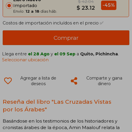
$ 42.04
-45%
Importado
$ 23.12
Envío:
12 a 18
días háb.
Costos de importación incluídos en el precio ✅
Comprar
Llega entre
el 28 Ago
y
el 09 Sep
a
Quito, Pichincha
.
Seleccionar ubicación
Agregar a lista de
Comparte y gana
deseos
dinero
Reseña del libro "Las Cruzadas Vistas
por los Árabes"
Basándose en los testimonios de los historiadores y
cronistas árabes de la época, Amin Maalouf relata la