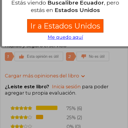
Estás viendo
Buscalibre Ecuador
, pero
estás en
Estados Unidos
1
2
Esta opinión es útil
No es útil
Ir a Estados Unidos
Paul Le-Cerf Raby
Jueves 18 de Marzo,
2021
Me quedo aquí
Compra Verificada
Rápido y seguro el servicio
1
2
Esta opinión es útil
No es útil
Cargar más opiniones del libro
¿Leíste este libro?
Inicia sesión
para poder
agregar tu propia evaluación
.
75% (6)
25% (2)
0% (0)