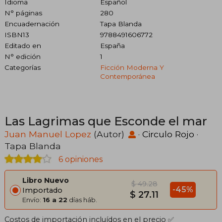
Idioma
Español
N° páginas
280
Encuadernación
Tapa Blanda
ISBN13
9788491606772
Editado en
España
N° edición
1
Categorías
Ficción Moderna Y
Contemporánea
Las Lagrimas que Esconde el mar
Juan Manuel Lopez
(Autor)
·
Circulo Rojo
·
Tapa Blanda
6 opiniones
Libro Nuevo
$ 49.28
-45%
Importado
$ 27.11
Envío:
16 a 22
días háb.
Costos de importación incluídos en el precio ✅