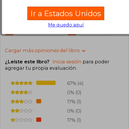
sentimientos que le mueven. En cuanto a la
compra y el tiempo de llegada fue todo correcto y
Ir a Estados Unidos
dentro de lo prometido, seguiremos apostando a
ustedes.
Me quedo aquí
0
0
Esta opinión es útil
No es útil
Cargar más opiniones del libro
¿Leíste este libro?
Inicia sesión
para poder
agregar tu propia evaluación
.
67% (4)
0% (0)
17% (1)
0% (0)
17% (1)