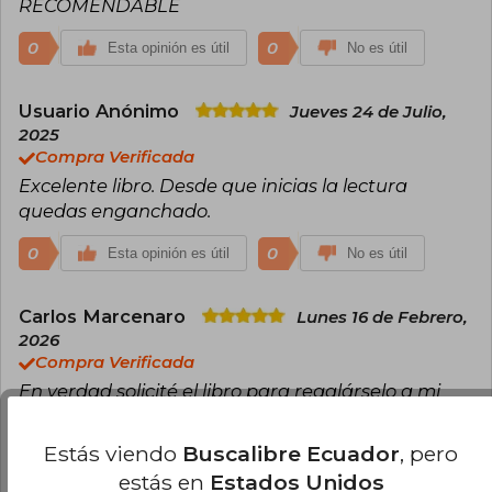
RECOMENDABLE
0
0
Esta opinión es útil
No es útil
Usuario Anónimo
Jueves 24 de Julio,
2025
Compra Verificada
Excelente libro. Desde que inicias la lectura
quedas enganchado.
0
0
Esta opinión es útil
No es útil
Carlos Marcenaro
Lunes 16 de Febrero,
2026
Compra Verificada
En verdad solicité el libro para regalárselo a mi
Sra. ya que sus padres fueron inmigrantes
gallegos y hacía tiempo quería leerlo. Ella quedó
Estás viendo
Buscalibre Ecuador
, pero
muy emocionada con el mismo por la historia y los
estás en
Estados Unidos