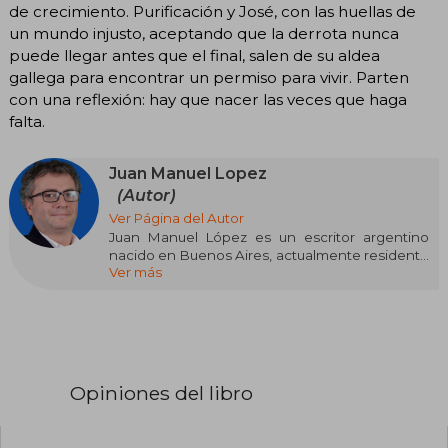
de crecimiento. Purificación y José, con las huellas de
un mundo injusto, aceptando que la derrota nunca
puede llegar antes que el final, salen de su aldea
gallega para encontrar un permiso para vivir. Parten
con una reflexión: hay que nacer las veces que haga
falta.
Juan Manuel Lopez
(Autor)
Ver Página del Autor
Juan Manuel López es un escritor argentino
nacido en Buenos Aires, actualmente residente
Ver más
en España y descendiente de familias gallegas.
A lo largo de su carrera, ha trabajado como
periodista en el diario Clarín y ha recorrido
diversas regiones de Latinoamérica y Galicia,
experiencias que han influido en su obra
literaria.
Opiniones del libro
Entre sus obras más destacadas se encuentran
"Las lágrimas que esconde el mar" (2017), "La flor
del pantano" (2020) y "Días de universidad"