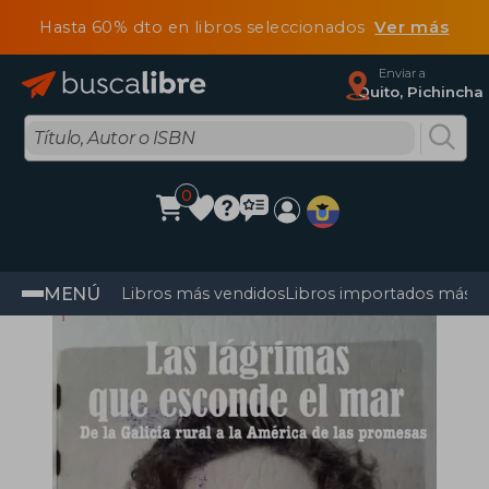
Hasta 60% dto en libros seleccionados
Ver más
Enviar a
Quito, Pichincha
0
MENÚ
Libros más vendidos
Libros importados más v