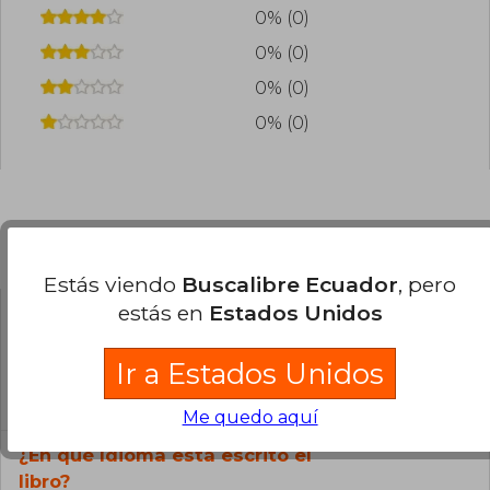
0% (0)
0% (0)
0% (0)
0% (0)
Preguntas frecuentes sobre el libro
Estás viendo
Buscalibre Ecuador
, pero
estás en
Estados Unidos
¿El libro es original?
Ir a Estados Unidos
Todos los libros de nuestro
catálogo son Originales.
Me quedo aquí
¿En qué Idioma está escrito el
libro?