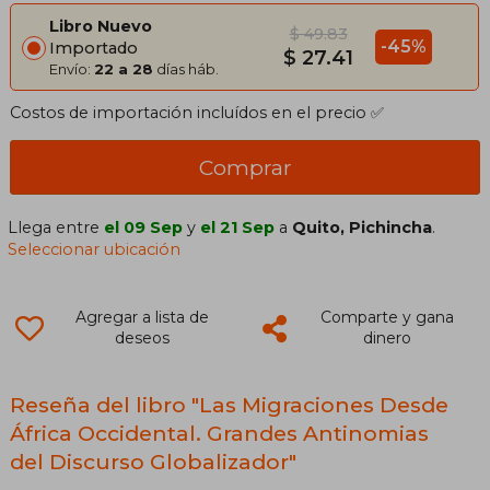
Libro Nuevo
$ 49.83
-45%
Importado
$ 27.41
Envío:
22 a 28
días háb.
Costos de importación incluídos en el precio ✅
Comprar
Llega entre
el 09 Sep
y
el 21 Sep
a
Quito, Pichincha
.
Seleccionar ubicación
Agregar a lista de
Comparte y gana
deseos
dinero
Reseña del libro "Las Migraciones Desde
África Occidental. Grandes Antinomias
del Discurso Globalizador"