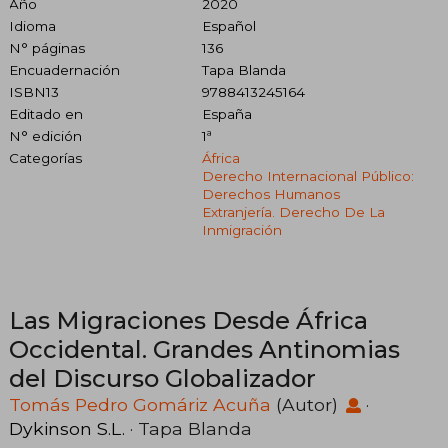
Año
2020
Idioma
Español
N° páginas
136
Encuadernación
Tapa Blanda
ISBN13
9788413245164
Editado en
España
N° edición
1ª
Categorías
África
Derecho Internacional Público:
Derechos Humanos
Extranjería. Derecho De La
Inmigración
Las Migraciones Desde África
Occidental. Grandes Antinomias
del Discurso Globalizador
Tomás Pedro Gomáriz Acuña
(Autor)
·
Dykinson S.L.
· Tapa Blanda