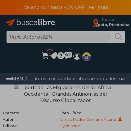
¡Verano con hasta 45% OFF!
Ver más
Enviar a
Quito, Pichincha
0
MENÚ
Libros más vendidos
Libros importados más v
Formato
Libro Físico
Autor
Tomás Pedro Gomáriz Acuña
Editorial
Dykinson S.L.