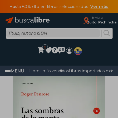
Hasta 60% dto en libros seleccionados
Ver más
Enviar a
Quito, Pichincha
0
MENÚ
Libros más vendidos
Libros importados más v