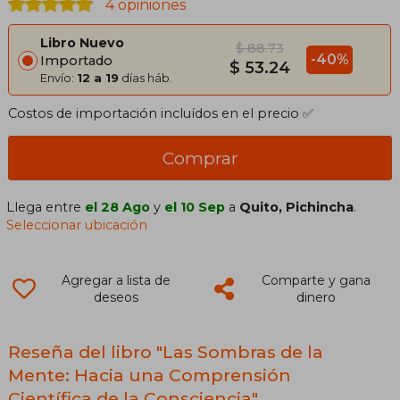
4 opiniones
Libro Nuevo
$ 88.73
-40%
Importado
$ 53.24
Envío:
12 a 19
días háb.
Costos de importación incluídos en el precio ✅
Comprar
Llega entre
el 28 Ago
y
el 10 Sep
a
Quito, Pichincha
.
Seleccionar ubicación
Agregar a lista de
Comparte y gana
deseos
dinero
Reseña del libro "Las Sombras de la
Mente: Hacia una Comprensión
Científica de la Consciencia"