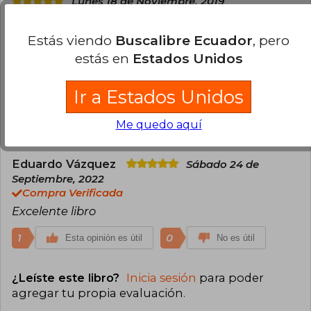
Lunes 18 de Noviembre, 2019
Compra Verificada
Lo oscuro del comprender la abstracción de la
Estás viendo
Buscalibre Ecuador
, pero
mente, tratando de atraparlo en un marco
estás en
Estados Unidos
teórico, logra destruir que encajonar al espacio
tiempo de la mente es sencillamente muy, pero
Ir a Estados Unidos
muy difícil, mas no imposible.
1
0
Me quedo aquí
Esta opinión es útil
No es útil
Eduardo Vázquez
Sábado 24 de
Septiembre, 2022
Compra Verificada
Excelente libro
1
0
Esta opinión es útil
No es útil
¿Leíste este libro?
Inicia sesión
para poder
agregar tu propia evaluación
.