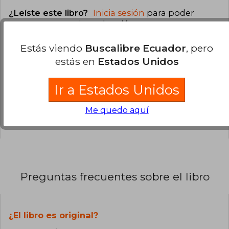
¿Leíste este libro?
Inicia sesión
para poder
agregar tu propia evaluación
.
Estás viendo
Buscalibre Ecuador
, pero
0% (0)
estás en
Estados Unidos
0% (0)
0% (0)
Ir a Estados Unidos
0% (0)
Me quedo aquí
0% (0)
Preguntas frecuentes sobre el libro
¿El libro es original?