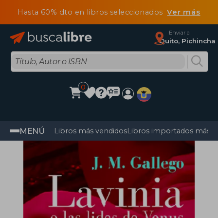
Hasta 60% dto en libros seleccionados
Ver más
Enviar a
Quito, Pichincha
0
MENÚ
Libros más vendidos
Libros importados más v