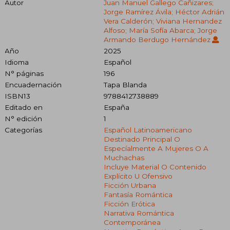
Autor
Juan Manuel Gallego Cañizares;
Jorge Ramírez Ávila; Héctor Adrián
Vera Calderón; Viviana Hernandez
Alfoso; María Sofía Abarca; Jorge
Armando Berdugo Hernández
Año
2025
Idioma
Español
N° páginas
196
Encuadernación
Tapa Blanda
ISBN13
9788412738889
Editado en
España
N° edición
1
Categorías
Español Latinoamericano
Destinado Principal O
Especíalmente A Mujeres O A
Muchachas
Incluye Material O Contenido
Explícito U Ofensivo
Ficción Urbana
Fantasía Romántica
Ficción Erótica
Narrativa Romántica
Contemporánea