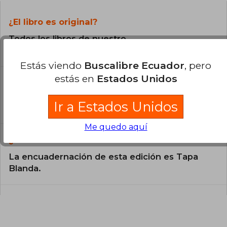
¿El libro es original?
Todos los libros de nuestro
catálogo son Originales.
Estás viendo
Buscalibre Ecuador
, pero
estás en
Estados Unidos
¿En qué Idioma está escrito el
libro?
Ir a Estados Unidos
El libro está escrito en Francés.
Me quedo aquí
¿Cuál es la encuadernación de este libro?
La encuadernación de esta edición es Tapa
Blanda.