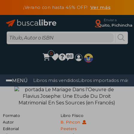
¡Verano con hasta 45% OFF!
Ver más
Enviar a
Quito, Pichincha
0
MENÚ
Libros más vendidos
Libros importados más v
Formato
Libro Físico
Autor
B. Pincon
Editorial
Peeters