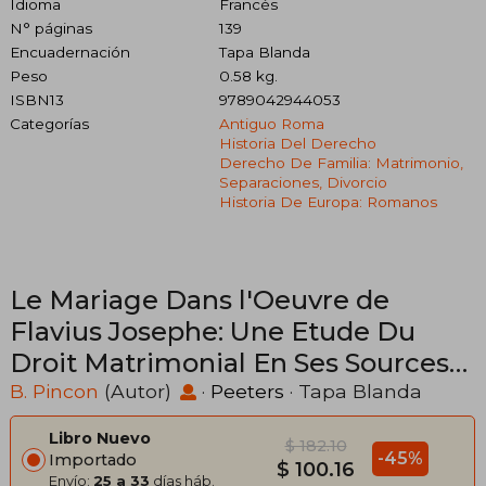
Idioma
Francés
N° páginas
139
Encuadernación
Tapa Blanda
Peso
0.58 kg.
ISBN13
9789042944053
Categorías
Antiguo Roma
Historia Del Derecho
Derecho De Familia: Matrimonio,
Separaciones, Divorcio
Historia De Europa: Romanos
Le Mariage Dans l'Oeuvre de
Flavius Josephe: Une Etude Du
Droit Matrimonial En Ses Sources
(en Francés)
B. Pincon
(Autor)
·
Peeters
· Tapa Blanda
Libro Nuevo
$ 182.10
-45%
Importado
$ 100.16
Envío:
25 a 33
días háb.