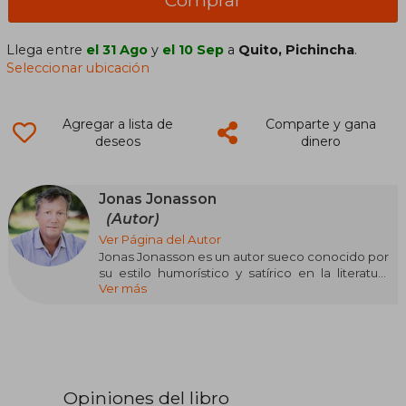
Llega entre
el 31 Ago
y
el 10 Sep
a
Quito, Pichincha
.
Seleccionar ubicación
Agregar a lista de
Comparte y gana
deseos
dinero
Jonas Jonasson
(Autor)
Ver Página del Autor
Jonas Jonasson es un autor sueco conocido por
su estilo humorístico y satírico en la literatura
Ver más
contemporánea. Su obra más célebre, El abuelo
que saltó por la ventana y se largó (2009), lo
catapultó a la fama internacional, destacándose
como una novela de aventuras cargada de
ironía. Este libro ha sido traducido a numerosos
idiomas y adaptado al cine, consolidando a
Jonasson como un referente de la narrativa
Opiniones del libro
moderna sueca.