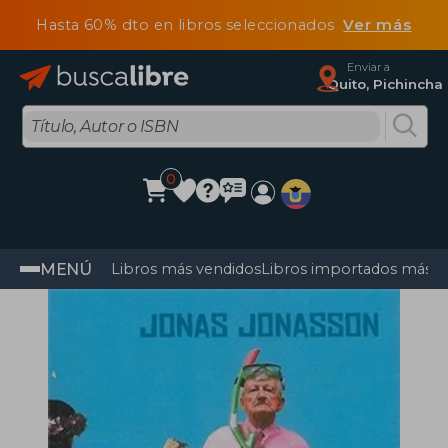
Hasta 60% dto en libros seleccionados
Ver más
Enviar a
Quito, Pichincha
0
MENÚ
Libros más vendidos
Libros importados más v