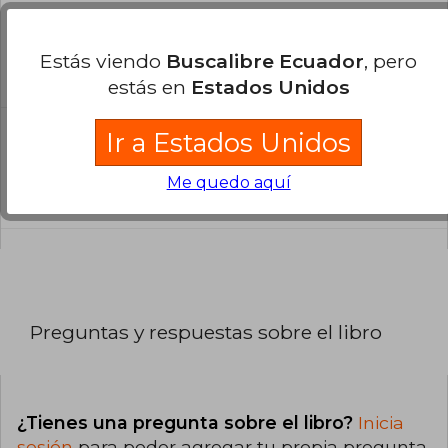
¿El libro es original?
Todos los libros de nuestro
Estás viendo
Buscalibre Ecuador
, pero
catálogo son Originales.
estás en
Estados Unidos
Ir a Estados Unidos
¿Cuál es la encuadernación de este libro?
La encuadernación de esta edición es Tapa
Me quedo aquí
Blanda.
Preguntas y respuestas sobre el libro
¿Tienes una pregunta sobre el libro?
Inicia
sesión
para poder agregar tu propia pregunta.