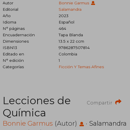
Autor
Bonnie Garmus
Editorial
Salamandra
Año
2023
Idioma
Español
N° páginas
464
Encuadernación
Tapa Blanda
Dimensiones
13.5 x 22 ccm
ISBN13
9786287507814
Editado en
Colombia
N° edición
1
Categorías
Ficción Y Temas Afines
Lecciones de
Compartir
Química
Bonnie Garmus
(Autor)
·
Salamandra