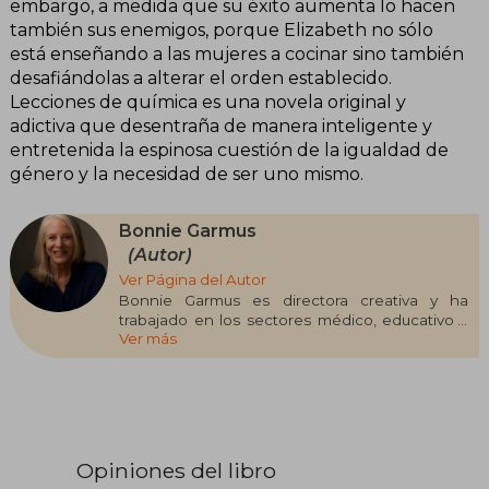
embargo, a medida que su éxito aumenta lo hacen
también sus enemigos, porque Elizabeth no sólo
está enseñando a las mujeres a cocinar sino también
desafiándolas a alterar el orden establecido.
Lecciones de química es una novela original y
adictiva que desentraña de manera inteligente y
entretenida la espinosa cuestión de la igualdad de
género y la necesidad de ser uno mismo.
Bonnie Garmus
(Autor)
Ver Página del Autor
Bonnie Garmus es directora creativa y ha
trabajado en los sectores médico, educativo y
Ver más
tecnológico. Aclamada unánimemente por la
crítica y el público, Lecciones de química, su
ópera prima, se ha traducido a treinta y nueve
idiomas y se convertirá en una serie de Apple
TV+ con Brie Larson en el papel de Elizabeth
Zott. Nacida en California, Bonnie Garmus reside
en la actualidad en Londres con su marido y su
Opiniones del libro
perro 99.