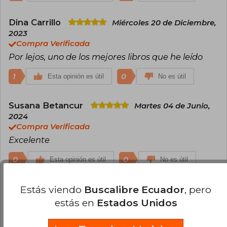
Dina Carrillo
Miércoles 20 de Diciembre,
2023
Compra Verificada
Por lejos, uno de los mejores libros que he leído
1
0
Esta opinión es útil
No es útil
Susana Betancur
Martes 04 de Junio,
2024
Compra Verificada
Excelente
0
0
Esta opinión es útil
No es útil
Estás viendo
Buscalibre Ecuador
, pero
Andrea Verbeck
Jueves 09 de Octubre,
2025
estás en
Estados Unidos
Compra Verificada
Entretenida. Se lee fácil.