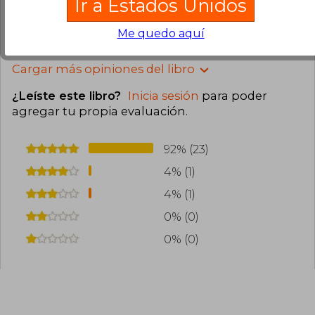
Ir a Estados Unidos
0
0
Esta opinión es útil
No es útil
Me quedo aquí
Cargar más opiniones del libro
¿Leíste este libro?
Inicia sesión
para poder
agregar tu propia evaluación
.
92% (23)
4% (1)
4% (1)
0% (0)
0% (0)