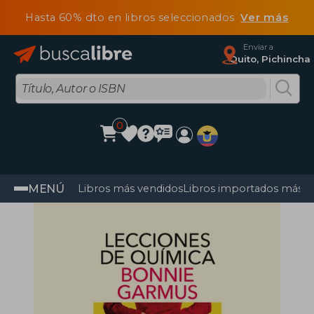
Hasta 60% dto en libros seleccionados
Ver más
Enviar a
Quito, Pichincha
0
MENÚ
Libros más vendidos
Libros importados más v